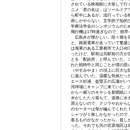
されている映画館に大挙して行
ニメ「君の名は」はソールドアウ
ら町中にあるが、流行っている
画しかやらない、文学的で知的
学療法学会のシンポジウムのた
飛行機は17時過ぎなので、朝早
広島弁が懐かしい。段々畑を背
と、路面電車が走っていて繁盛
は海軍のある工業都市で人口40
ったけど、駅前は呉駅前の方が
とを「配給所」と呼んでいた。
れた戦時中と同じことが僕の思
（やすみやま）の頂上に巨大な
に遊んでいた。温暖な気候だっ
エース杉浦、盗塁王の広瀬がい
河球場にキャンプに来ていた。
から一握りのモヤシを新聞紙に
水がしたたり落ちて、道路に水
買えないので、クジラやおから
のセーターは母が編んでくれた
シャツが１枚しかなかったので
着るものがなかったから。貧し
った。それでも呉の宮原地区は