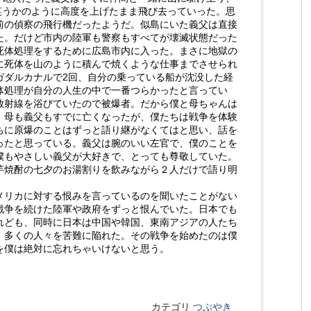
笑うかのように高度を上げたまま飛び去っていった。思
前の偵察の飛行機だったようだ。似島にいた義父は直接
た。だけど市内の陸軍も警察もすべてが壊滅状態だった
死体処理をするために広島市内に入った。まさに地獄の
に死体を山のように積んで焼くような仕事までさせられ
ガダルカナルで2回、自分の乗っている船が沈没した経
体処理が自分の人生の中で一番つらかったと言ってい
放射線を浴びていたので被爆者。だから僕と母ちゃんは
。母も義父もすでに亡くなったが、僕たちは戦争を体験
ちに原爆のことはずっと語り継がなくてはと思い、話を
ったと思っている。義父は腕のいい左官で、僕のことを
僕もやさしい義父が大好きで、とっても尊敬していた。
芋焼酎の七夕のお湯割りを飲みながら２人だけで語り明
リカに対する恨みを言っているのを聞いたことがない
戦争を続けた陸軍や政府をずっと恨んでいた。日本でも
れども、同時に日本は中国や韓国、東南アジアの人たち
、多くの人々を苦難に陥れた。その戦争を始めたのは僕
を僕は絶対に忘れちゃいけないと思う。
カテゴリ
つぶやき