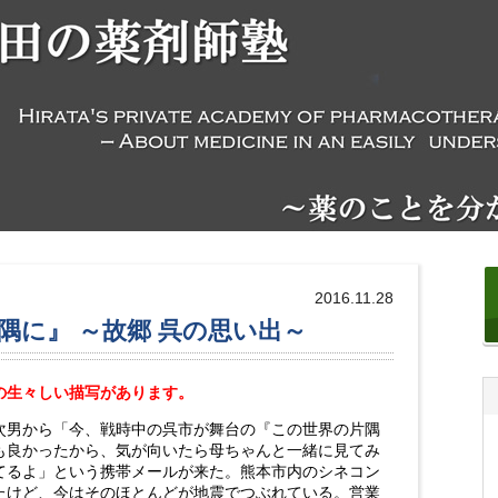
2016.11.28
隅に』 ～故郷 呉の思い出～
の生々しい描写があります。
男から「今、戦時中の呉市が舞台の『この世界の片隅
も良かったから、気が向いたら母ちゃんと一緒に見てみ
やってるよ」という携帯メールが来た。熊本市内のシネコン
たけど、今はそのほとんどが地震でつぶれている。営業