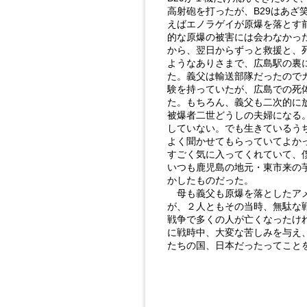
高射砲を打ったが、B29はあざ
えばエノラゲイが原爆を落とす
的な原爆の被害には会わなかっ
から、翌日からずっと救援と、
ようなありさまで、広島駅の裏
た。義父は輸送部隊だったので
験を持っていたが、広島での死
た。もちろん、義父も二次的に
被爆者二世どうしの夫婦になる
していない。でも生きているう
よく聞かせてもらっていてよか
すごく気に入ってくれていて、
いつも鹿児島の地元・東市来の
かしたものだった。
母も義父も原爆を落としたアメ
が、２人ともその当時、無駄な
戦争で多くの人が亡くなったけ
に戦時中、大変な苦しみを与え
たちの国、日本だったってこと