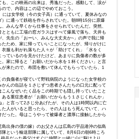
ても、この映画の出来は、秀逸だった。感動して、涙が
るので、内容はこの辺でやめておこう。
）には女学校（今の女子高）に通っていて、夏休みなの
）に通って鉄砲を作らされていた。朝8時15分に原爆
ん、みんな早くから仕事をさせられていたんだ。突然、
音とともに工場の窓ガラスはすべて爆風で落ち、天井も
が、先生の「おーい、みんな大丈夫か~」の声で我に帰
ったため、家に帰っていいことになったが、帰りがけに
、衣服も剥がれ落ちた人々が「助けてくれ」「水をく
よっているのを見かけたけど、あまりに負傷者の数が多
た。家に帰ると「お願いだから水を１杯ください」と言
人が来たので、布団を敷いて休んでもらっていたら、1
の負傷者が寝ていて野戦病院のようになった女学校の
みかんの缶詰を１さじずつ患者さんたちの口元に配って
はこんなぜいたく品をこの時期でも隠し持っていたこと
。ある重症患者が「お願いだからもう１さじくれんか」
ね」と言って2さじ分あげたが、その人は1時間以内に亡
した人がいると思ったら、その人はもう死んでいて、ハ
けだった。母はこうやって被爆者と濃厚に接触したから
島出身の僕の嫁）のお父さんは広島の宇品港沖の似島
隊という輸送部隊に属していて、8月6日の朝6時ころ
、砲兵だった義父はすぐに仲間と一緒に山に駆け上り、