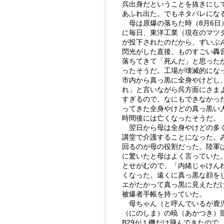
呉出身だということを抜きにし
あふれ出た。でもネタバレにな
母は原爆の落ちた時（8月6日
に毎日、東洋工業（現在のマツダ
が投下されたのだから、ずいぶ
閃光がした直後、ものすごい轟
落ちてきて「死んだ」と思った
ったそうだ。工場が壊滅的にな
市内から真っ黒に全身やけどし
れ」と言いながら呉方面にさま
すぎるので、なにもできなかっ
ってきた全身やけどの真っ黒い
時間後には亡くなったそうだ。
翌日から母は全身やけどの多く
講堂で介護することになった。
回るのが母の役割だった。陸軍
に驚いたと母はよく言っていた
とせがむので、「内緒じゃけん
くなった。遠くに真っ黒な顔を
エがたかって真っ黒に見えただ
被爆者手帳を持っていた。
母ちゃん（と呼んでいるが鹿児
（にのしま）の暁（あかつき）部
B29が１機だけ飛んできたので