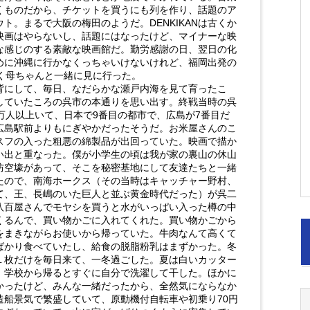
くものだから、チケットを買うにも列を作り、話題のア
ト。まるで大阪の梅田のようだ。DENKIKANは古くか
映画はやらないし、話題にはなったけど、マイナーな映
な感じのする素敵な映画館だ。勤労感謝の日、翌日の化
めに沖縄に行かなくっちゃいけないけれど、福岡出発の
く母ちゃんと一緒に見に行った。
にして、毎日、なだらかな瀬戸内海を見て育ったこ
していたころの呉市の本通りを思い出す。終戦当時の呉
万人以上いて、日本で9番目の都市で、広島が7番目だ
広島駅前よりもにぎやかだったそうだ。お米屋さんのこ
スフの入った粗悪の綿製品が出回っていた。映画で描か
い出と重なった。僕が小学生の頃は我が家の裏山の休山
防空壕があって、そこを秘密基地にして友達たちと一緒
たので、南海ホークス（その当時はキャッチャー野村、
て、王、長嶋のいた巨人と並ぶ黄金時代だった）が呉二
八百屋さんでモヤシを買うと水がいっぱい入った樽の中
くるんで、買い物かごに入れてくれた。買い物かごから
をまきながらお使いから帰っていた。牛肉なんて高くて
ばかり食べていたし、給食の脱脂粉乳はまずかった。冬
１枚だけを毎日来て、一冬過ごした。夏は白いカッター
、学校から帰るとすぐに自分で洗濯して干した。ほかに
かったけど、みんな一緒だったから、全然気にならなか
造船景気で繁盛していて、原動機付自転車や初乗り70円