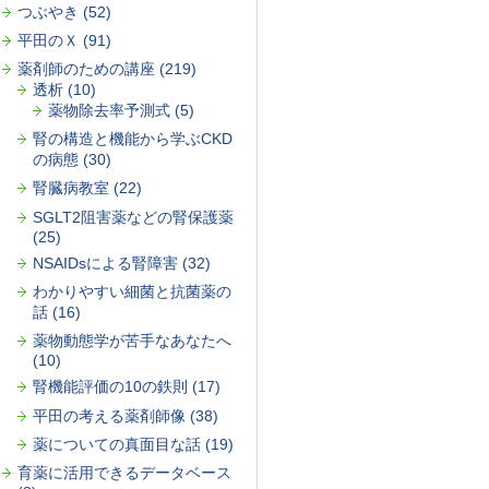
つぶやき (52)
平田のＸ (91)
薬剤師のための講座 (219)
透析 (10)
薬物除去率予測式 (5)
腎の構造と機能から学ぶCKD
の病態 (30)
腎臓病教室 (22)
SGLT2阻害薬などの腎保護薬
(25)
NSAIDsによる腎障害 (32)
わかりやすい細菌と抗菌薬の
話 (16)
薬物動態学が苦手なあなたへ
(10)
腎機能評価の10の鉄則 (17)
平田の考える薬剤師像 (38)
薬についての真面目な話 (19)
育薬に活用できるデータベース