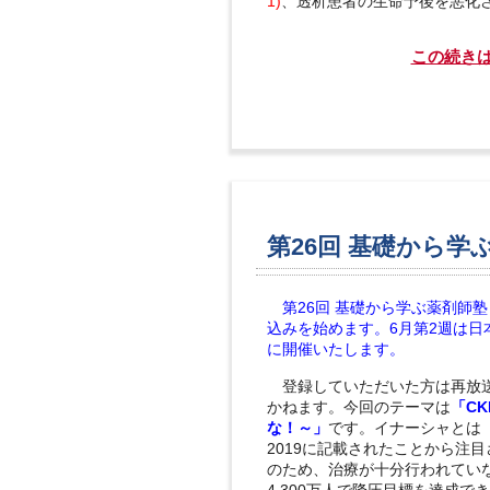
1)
、透析患者の生命予後を悪化
この続き
第26回 基礎から学
第26回
基礎から学ぶ薬剤師塾 
込みを始めます。6月第2週は日
に開催いたします。
登録していただいた方は再放送
かねます。今回のテーマは
「C
な！～」
です。イナーシャとは「惰
2019に記載されたことから注
のため、治療が十分行われてい
4,300万人で降圧目標を達成で