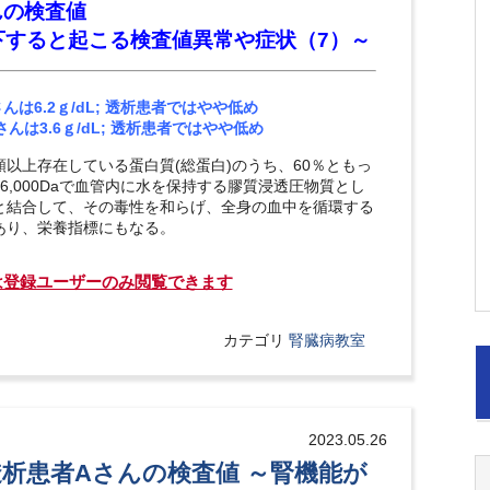
んの検査値
と起こる検査値異常や症状（7）～
さんは6.2ｇ/dL; 透析患者ではやや低め
Aさんは3.6ｇ/dL; 透析患者ではやや低め
類以上存在している蛋白質(総蛋白)のうち、60％ともっ
6,000Daで血管内に水を保持する膠質浸透圧物質とし
と結合して、その毒性を和らげ、全身の血中を循環する
あり、栄養指標にもなる。
は登録ユーザーのみ閲覧できます
カテゴリ
腎臓病教室
2023.05.26
透析患者Aさんの検査値 ～腎機能が