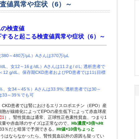
査値異常や症状（6）～
んの検査値
と起こる検査値異常や症状（6）～
80～480万/µL）Aさんは370万/µL
L、女12～16ｇ/dL）Aさんは11.2ｇ/ｄL; 透析患者で
12 g/dL、保存期CKD患者およびPD患者では11≦目標
、女34～45％）Aさんは33.9%; 透析患者では30～
は33～39％でも可
CKD患者では腎におけるエリスロポエチン（EPO）産
細胞が線維化によってEPOの産生低下によって赤血球産
図1
）。腎性貧血は通常、正球性正色素性貧血、つまり1
素量や赤血球のサイズは正常なので、
Hb
濃度×3倍≒Ht
値は33％だと暗算で予測できる。
Ht値×10倍ちょっと
うはならなかったら、腎性貧血以外の原因も疑ってい