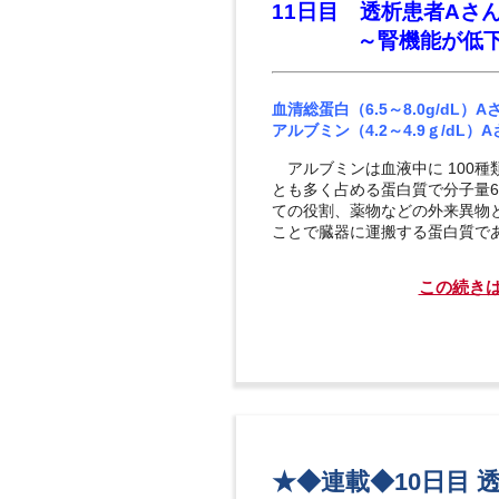
11日目 透析患者Aさ
～腎機能が低下する
血清総蛋白（6.5～8.0g/dL）A
アルブミン（4.2～4.9ｇ/dL）
アルブミンは血液中に 100種
とも多く占める蛋白質で分子量6
ての役割、薬物などの外来異物
ことで臓器に運搬する蛋白質で
この続き
★◆連載◆10日目 