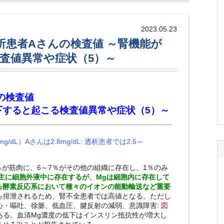
2023.05.23
析患者Aさんの検査値 ～腎機能が
査値異常や症状（5）～
の検査値
と起こる検査値異常や症状（5）～
/dL）Aさんは2.8mg/dL: 透析患者では2.5～
7％が筋肉に、6～7％がその他の組織に存在し、1％のみ
は主に細胞外液中に存在するが、Mgは細胞内に存在して
る酵素反応系において種々のイオンの能動輸送など重要
ら排泄されるため、腎不全患者では高値となる。ただし
心・嘔吐、徐脈、低血圧、腱反射の減弱、意識障害:
図
である。血清Mg濃度の低下はインスリン抵抗性が増大し