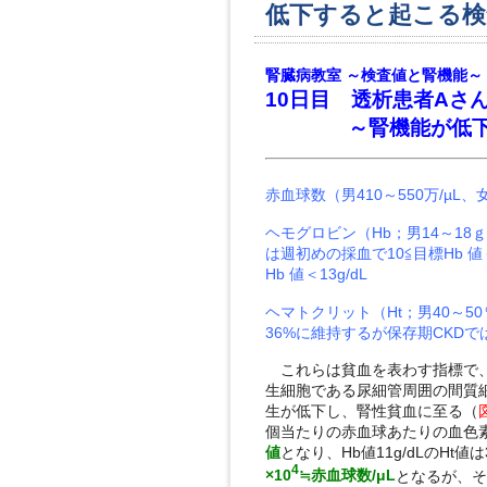
低下すると起こる検
腎臓病教室 ～検査値と腎機能～
10日目 透析患者Aさ
～腎機能が低下する
赤血球数（男410～550万/µL、女3
ヘモグロビン（Hb；男14～18ｇ/d
は週初めの採血で10≦目標Hb 値＜
Hb 値＜13g/dL
ヘマトクリット（Ht；男40～50％
36%に維持するが保存期CKDで
これらは貧血を表わす指標で、
生細胞である尿細管周囲の間質
生が低下し、腎性貧血に至る（
個当たりの赤血球あたりの血色
値
となり、Hb値11g/dLのHt
4
×10
≒赤血球数/μL
となるが、そ