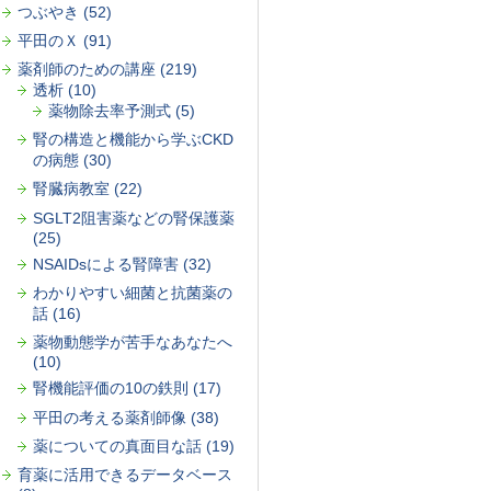
つぶやき (52)
平田のＸ (91)
薬剤師のための講座 (219)
透析 (10)
薬物除去率予測式 (5)
腎の構造と機能から学ぶCKD
の病態 (30)
腎臓病教室 (22)
SGLT2阻害薬などの腎保護薬
(25)
NSAIDsによる腎障害 (32)
わかりやすい細菌と抗菌薬の
話 (16)
薬物動態学が苦手なあなたへ
(10)
腎機能評価の10の鉄則 (17)
平田の考える薬剤師像 (38)
薬についての真面目な話 (19)
育薬に活用できるデータベース