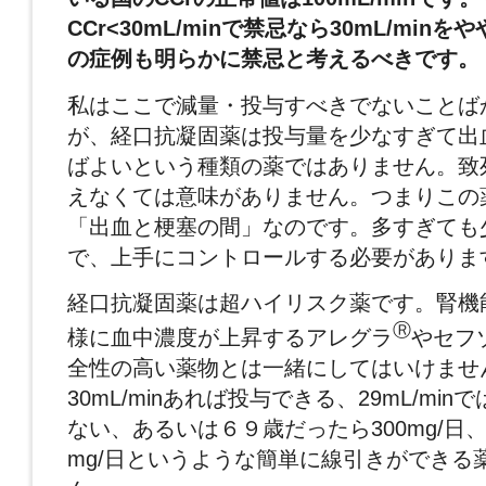
CCr<30mL/minで禁忌なら
30mL/min
をや
の症例も明らかに禁忌と考えるべきです。
私はここで減量・投与すべきでないことば
が、経口抗凝固薬は投与量を少なすぎて出
ばよいという種類の薬ではありません。致
えなくては意味がありません。つまりこの
「出血と梗塞の間」なのです。多すぎても
で、上手にコントロールする必要がありま
経口抗凝固薬は超ハイリスク薬です。腎機
Ⓡ
様に血中濃度が上昇するアレグラ
やセフ
全性の高い薬物とは一緒にしてはいけません
30mL/minあれば投与できる、29mL/mi
ない、あるいは６９歳だったら300mg/日
mg/日というような簡単に線引きができる