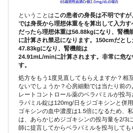
ということは
この患者の身長は不明ですが
では身長から理想体重をを算出して入力すべ
だったら理想体重は56.88kgになり、腎機能は2
に計算され禁忌になります。150cmだと
47.83kgになり、腎機能は
24.91mL/min
に計算されます。非常に危な
す。
処方をもう1度見直してもらえますか？相
ないでしょうか？心房細動では当たり前の
レートコントロール薬のベラパミルが投与
ラパミル錠は120mg/日をジゴキシンと併
ゴキシンの血中濃度は1.5倍になるため、
は、あらかじめジゴキシンの投与量を2/3
師に提言してからベラパミルを投与しても