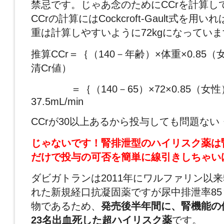
禁忌です。じゃあ念のためにCCrを計算し
CCrの計算にはCockcroft-Gault式を用
重は計算しやすいように72kgになっていま
推算CCr＝｛（140－年齢）×体重×0.85（
清Cr値）
＝｛（140－65）×72×0.85（女性）｝
37.5mL/min
CCrが30以上あるから投与しても問題ない
じゃないです！腎排泄型のハイリスク薬は
だけで投与の可否を簡単に線引きしちゃい
ダビガトランは2011年にワルファリン以来
れた新規経口抗凝固薬ですが尿中排泄率8
物であるため、
発売後半年間に、腎機能の
23名出血死した超ハイリスク薬
です。