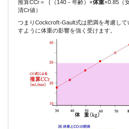
推算CCr＝｛（140－年齢）×
体重
×0.85
清Cr値）
つまりCockcroft-Gault式は肥満を考慮
すように体重の影響を強く受けます。