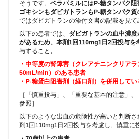
そうです。
ベラパミルにはP-糖タンパク
ゴキシンもダビガトランもP-糖タンパク質
ではダビガトランの添付文書の記載を見て
以下の患者では、
ダビガトランの血中濃度
があるため、本剤1回110mg1日2回投与を
与すること。
・中等度の腎障害（クレアチニンクリアラン
50mL/min）のある患者
・P-糖蛋白阻害剤（経口剤）を併用してい
［「慎重投与」、「重要な基本的注意」、
参照］
以下のような出血の危険性が高いと判断さ
剤1回110mg1日2回投与を考慮し、慎重
・70歳以上の患者