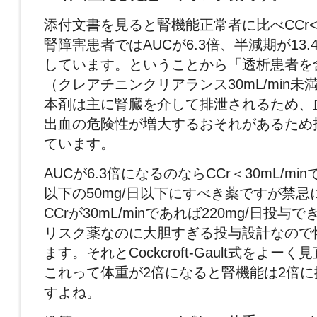
添付文書を見ると腎機能正常者に比べCCr<30
腎障害患者ではAUCが6.3倍、半減期が13.4h
しています。ということから「透析患者を
（クレアチニンクリアランス30mL/min
本剤は主に腎臓を介して排泄されるため、
出血の危険性が増大するおそれがあるため
ています。
AUCが6.3倍になるのならCCr＜30mL/mi
以下の50mg/日以下にすべき薬ですが禁
CCrが30mL/minであれば220mg/日投
リスク薬なのに大胆すぎる投与設計なので
ます。それとCockcroft-Gault式をよー
これって体重が2倍になると腎機能は2倍
すよね。