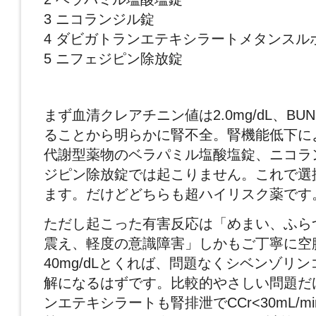
3 ニコランジル錠
4 ダビガトランエテキシラートメタンスル
5 ニフェジピン除放錠
まず血清クレアチニン値は2.0mg/dL、BUN 
ることから明らかに腎不全。腎機能低下に
代謝型薬物のベラパミル塩酸塩錠、ニコラ
ジピン除放錠では起こりません。これで選
ます。だけどどちらも超ハイリスク薬です
ただし起こった有害反応は「めまい、ふら
震え、軽度の意識障害」しかもご丁寧に空
40mg/dLとくれば、問題なくシベンゾリ
解になるはずです。比較的やさしい問題だ
ンエテキシラートも腎排泄でCCr<30mL/m