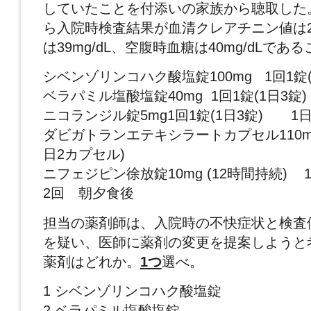
していたことを付添いの家族から聴取した
ら入院時検査結果が血清クレアチニン値は2.0
は39mg/dL、空腹時血糖は40mg/dLで
シベンゾリンコハク酸塩錠100mg 1回1錠(
ベラパミル塩酸塩錠40mg 1回1錠(1日3錠)
ニコランジル錠5mg1回1錠(1日3錠) 1
ダビガトランエテキシラートカプセル110mg
日2カプセル)
ニフェジピン徐放錠10mg (12時間持続) 1
2回 朝夕食後
担当の薬剤師は、入院時の不快症状と検査
を疑い、医師に薬剤の変更を提案しようと
薬剤はどれか。
1つ
選べ。
1 シベンゾリンコハク酸塩錠
2 ベラパミル塩酸塩錠