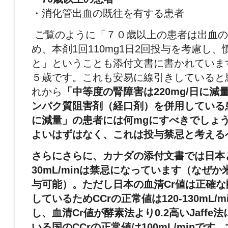
・消化管出血の既往を有する患者
ご覧のように「７０歳以上の患者は出血の
め、本剤1回110mg1日2回投与を考慮し
と」ということも添付文書に書かれていま
５歳です。これも安易に線引きしていると
れから
「中等度の腎障害は220mg/日に減
ンパク質阻害剤（経口剤）を併用している患者
に減量」の患者には何mgにすべきでしょうか
よいはずはなく、これは投与禁忌と考える
さらにさらに、カナダの添付文書では日本と
30mL/minは禁忌になっています（なぜ
与可能）。ただし日本の
血清Cr値は正確
しているためCCrの正常値は
120-130mL/m
し、
血清Cr値が酵素法より0.2高いJaff
いる国のCCrの正常
値は100mL/minで