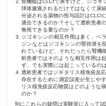
腎機能はCLCrで表すけど、ジゴ
球体濾過されるだけではなくて尿
分泌される薬物の投与設計はCLCr
適合できるのか？そして透析患者
無視できる量なのか？
ジゴキシンの相互作用は多く、ベ
ジンなどはジゴキシンの腎排泄を
れているけど、それだったら腎機
析患者ではそのような相互作用は
ず。でも実際には起こっているの
透析患者ではジギタリス様免疫反
存在するために測定誤差が生じや
リス様免疫反応物質はどのような
のか？
別にこれらの疑問は実験室に入って試