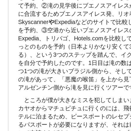
て予約、②滝の見学後にブエノスアイレス
に合流するためブエノスアイレス発、リオ
Skyscanner
や
Expediaなどのサイトで比
を予約、③空港から近いブエノスアイレス
Expedia、トリバゴ、Hotels.comを比較
っとのものを予約（日本よりかなり安くて
る）、という3つのステップを踏んで、イ
を自分で予約したのです。1日目は滝の数
つ1つの滝が大きいブラジル側から、そし
の滝があって、「悪魔の喉笛」を上から見
アルゼンチン側から滝を見に行くツアーで
ところが僕が大きなミスを犯してしまい
カヤオからマチュピチュに行くのには、飛
テルに泊まるため、ピースボートのレセプ
るパスポートが必要になりますが、それは