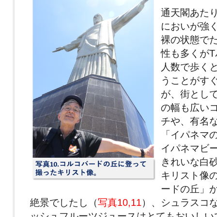
通天閣あた
においが強
裸の状態で
性も多くが
人数で歩く
うことがす
が、街として
の幅も広い
チや、有名
「イパネマ
イパネマビ
きれいな白
キリスト像
ードの丘」
絶景でしたし（
写真10,11
）、シュラスコ
ッシュフルーツジュースはとてもおいしい