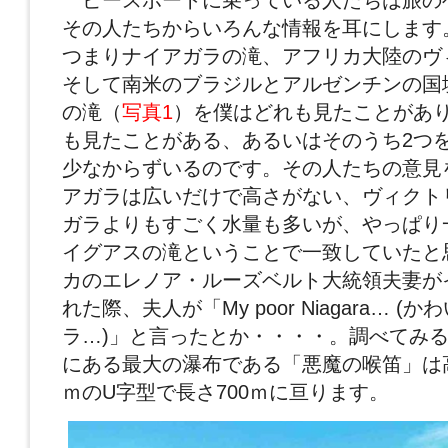
ピースボートに乗っている人たちは旅の
その人たちからいろんな情報を耳にします
つまりナイアガラの滝、アフリカ大陸のヴ
そして南米のブラジルとアルゼンチンの国
の滝（
写真1
）を僕はどれも見たことがあり
も見たことがある、あるいはそのうち2つ
少なからずいるのです。その人たちの意見
アガラは広いだけで高さがない、ヴィクト
ガラよりもすごく水量も多いが、やっぱり
イグアスの滝ということで一致していたと
カのエレノア・ルーズベルト大統領夫妻が
れた際、夫人が「My poor Niagara… 
ラ…)」と言ったとか・・・・。調べてみ
にある最大の瀑布である「悪魔の喉笛」は高
ｍのU字型で長さ700ｍに亘ります。