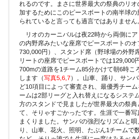
れるのです。まさに世界最大の祭典のリオ
加するためにこのピースボートの南半球の
られていると言っても過言ではありません
リオのカーニバルは夜22時から両側にア
の内野席みたいな座席でピースボートのオ
730,000円）、スタンド席（野球場の外
リートの座席でピースボートでは129,00
700mの道路を1チーム85分かけて朝6時
します（
写真5,6,7
）。山車、踊り、サンバ
ど10項目によって審査され、最優秀チー
ームは2部リーグと入れ替えになるシステ
方のスタンドで見ましたが世界最大の祭典
て、そりゃすごかったです。生涯で一番写
まくりました。サンバの強烈なリズムと唄
り、山車、花火、照明、たぶん1チームで
など、そりゃ誰でも生涯に一度はみるべき