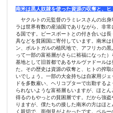
南米は黒人奴隷を使った資源の収奪と、ヒ
ヤクルトの元監督のラミレスさんの出身
ラは世界有数の産油国でありながら、非常
る国です。ピースボートとの付き合いは長
具などを貧困国に寄付しています。南米は
ン、ポルトガルの植民地で、アフリカの黒
って一部の富裕層がさらに裕福になった）
基地として旧首都であるサルヴァドールは
た。その歴史は資源の収奪と、ヒトの搾取
いでしょう。一部の大金持ちは自家用ジェ
ドを多数雇い、ヘリコプターで出勤するよ
られないような富裕層もいますが、ほとん
得るのもやっとの貧困層です。だから強盗
りますが、僕たちの接した南米の方はほと
く親切で、面倒見がよかったです。ペルー