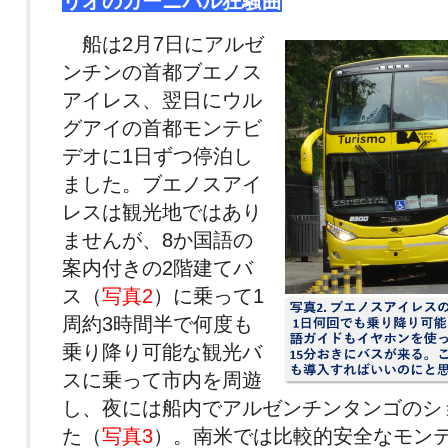
リオのカーニバル狂騒曲
船は2月7日にアルゼ
ンチンの首都ブエノス
アイレス、翌日にウル
グアイの首都モンテビ
デオに1日ずつ停泊し
ました。ブエノスアイ
レスは観光地ではあり
ませんが、8か国語の
案内付きの2階建てバ
ス（
写真2
）に乗って1
周約3時間半で何度も
乗り降り可能な観光バ
スに乗って市内を周遊
し、夜には船内でアルゼンチンタンゴのシ
た（
写真3
）。南米では比較的安全なモン