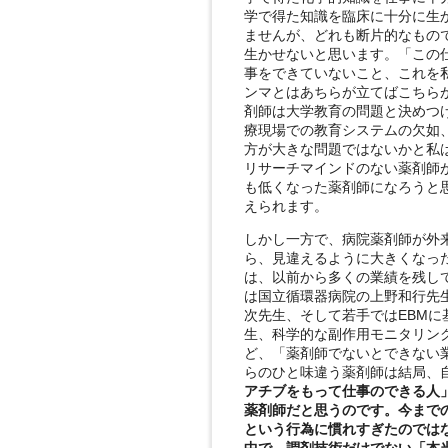
学で得た知識を臨床に十分に生
ませんが、どれも断片的なもの
生かせないと思います。「この
事をできていないこと、これを私はp
ンマとはあちらが立てばこちら
剤師は大学教育の問題と決めつ
療現場での教育システムの欠如
方が大きな問題ではないかと私
リサーチマインドのない薬剤師
も低くなった薬剤師になろうと
えられます。
しかし一方で、病院薬剤師が外
ら、見違えるように大きくなっ
は、以前から多くの業績を残し
は国立循環器病院の上野和行先
次先生、そして若手ではEBM
生、科学的な副作用モニタリン
ど、「薬剤師でないとできない
らのひと味違う薬剤師は結局、
アチブをもって仕事のできる人
薬剤師だと思うのです。今まで
という行為に慣れすぎたのでは