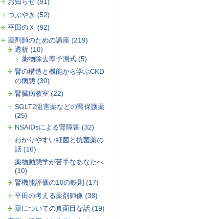
お知らせ (91)
つぶやき (52)
平田のＸ (92)
薬剤師のための講座 (219)
透析 (10)
薬物除去率予測式 (5)
腎の構造と機能から学ぶCKD
の病態 (30)
腎臓病教室 (22)
SGLT2阻害薬などの腎保護薬
(25)
NSAIDsによる腎障害 (32)
わかりやすい細菌と抗菌薬の
話 (16)
薬物動態学が苦手なあなたへ
(10)
腎機能評価の10の鉄則 (17)
平田の考える薬剤師像 (38)
薬についての真面目な話 (19)