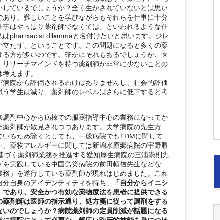
かしているでしょうか？全く生かされていないとは思い
であり、難しいことを学びながらもそれらを仕事に十分
仕事はやっぱり薬剤師でなくては」といわれるような仕
harmacist dilemmaと名付けたいと思います。ジレ
が立たず、ということです。この問題になると多くの薬
ける方が多いのです。確かにそれもあるでしょうが、医
、リサーチマインドを持つ薬剤師が非常に少ないことの
は考えます。
が病院から評価されるわけはありませんし、社会的評価
思う学生は減り、薬剤師のレベルはさらに低下すると考
来調剤中心から病棟での服薬指導中心の業務になってか
た薬剤師が散見されつつあります。大学病院の先生方
ているため除くとしても、一般病院でもTDMに関して
生、薬物アレルギーに関しては新潟水原郷病院の宇野勝
に基づく薬剤師業務を推進する愛知厚生病院の三浦崇則先
グを実践している中国労災病院の前田頼信先生などな
業務」を遂行している薬剤師が現れはじめました。これ
自分自身のアイデンティティを持ち、
「自分からイニシ
」であり、安全かつ有効な薬物療法を患者に提供できる
の薬剤師は医師の指示通り、処方箋に従って調剤をする
ないのでしょうか？病院薬剤師の定員削減が話題になる