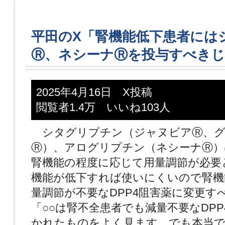
平田のX「腎機能低下患者には
Ⓡ、ネシーナⓇを投与すべきじ
2025年4月16日 X投稿
閲覧者1.4万 いいね103人
シタグリプチン（ジャヌビアⓇ、グ
Ⓡ）、アログリプチン（ネシーナⓇ）
腎機能の程度に応じて用量調節が必要
機能が低下すれば使いにくいので腎機
量調節が不要なDPP4阻害薬に変更す
「○○は腎不全患者でも減量不要なDP
かれたものをよく見ます。でも本当