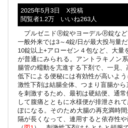
2025年5月3日 X投稿
閲覧者1.2万 いいね263人
プルゼニドⓇ錠やヨーデルⓇ錠など
一般外来では3～4錠/日が最大投与量
10錠以上+アローゼン４包など、大量
が普通にみられる。アントラキノン系
腸管の蠕動を亢進する下剤で、一見、
低下による便秘には有効性が高いよう
激性下剤は結腸全体、つまり盲腸から
を刺激するため、最初は硬結便、通常
して腹痛とともに水様便が排泄されて
ぽになる。そのため大腸の再充満時間
隔が長くなって、連用すると依存性や
（
図1
）。刺激性下剤はもともと頓服で