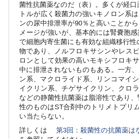
菌性抗菌薬なのだ（表）。多くが経口
トルが広く殺菌力の強いキノロン系
ンの尿中排泄率が90％と高いことか
メージが強いが、基本的には腎嚢胞感
で細胞内寄生菌にも有効な組織移行性
物であり、ノルフロキサシンやレス
ロンとして効果の高いモキシフロキ
中に排泄されないものもある。一方、
ン系、マクロライド系、リンコマイ
イクリン系、チゲサイクリン、クロ
などの静菌性抗菌薬は脂溶性であり、
性のものはST合剤中のトリメトプリ
い当たらない。
詳しくは
第3回：殺菌性の抗菌薬は