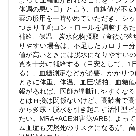
よって血糖値が乱れることを「シック
体調の悪い日）と言う。血糖値が不安
薬の服用を一時やめていただき、シッ
つまり血糖コントロールを調整するた
補給、保温、炭水化物摂取（食欲が落
りやすい場合は、不足したカロリー分
値が高いときには脱水になりやすいの
質を十分に補給する（目安として、1日1
る）、血糖測定などが必要。かかりつ
ときに体重、体温、血圧/脈拍、血糖
報があれば、医師が判断しやすくなる
とは直接は関係ないけど、高齢者で高
から多尿・脱水を引き起こす活性型ビ
たい。MRA+ACE阻害薬/ARBによ
ム血症も突然死のリスクになるが、高