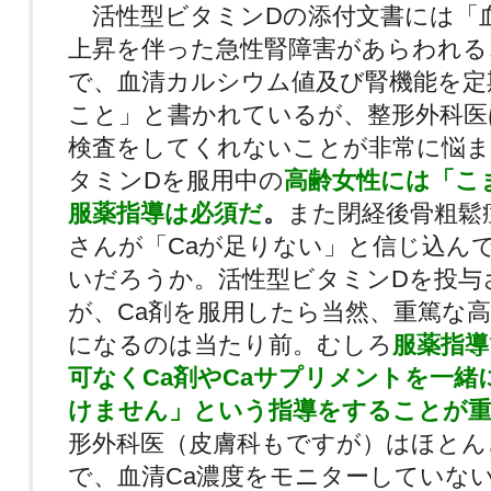
活性型ビタミンDの添付文書には「
上昇を伴った急性腎障害があらわれる
で、血清カルシウム値及び腎機能を定
こと」と書かれているが、整形外科医
検査をしてくれないことが非常に悩ま
タミンDを服用中の
高齢女性には「こ
服薬指導は必須だ
。
また閉経後骨粗鬆
さんが「Caが足りない」と信じ込ん
いだろうか。活性型ビタミンDを投与
が、Ca剤を服用したら当然、重篤な
になるのは当たり前。むしろ
服薬指導
可なくCa剤やCaサプリメントを一緒
けません」という指導をすることが重
形外科医（皮膚科もですが）はほとん
で、血清Ca濃度をモニターしていな