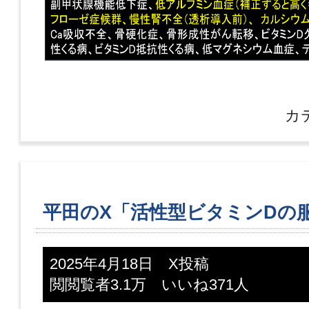
カ
平田のX「活性型ビタミンDの
2025年4月18日 X投稿
閲閲覧者3.1万 いいね371人