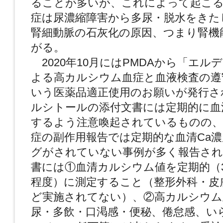
ることが多いが、これによって起こ
症は尿濃縮障害から多尿・脱水をきた
腎細動脈の石灰化の原因、つまり腎機
がる。
2020年10月にはPMDAから「エル
よる高カルシウム血症と血液検査の遵
いう医薬品適正使用のお願いが発行さ
ルシトールの添付文書には定期的に血
するよう注意喚起されているものの、
症の副作用報告では定期的な血清Ca
グがされていない事例が多く報告され
書には①血清カルシウム値を定期的（3
程度）に測定すること（整形外科・皮
ど実施されてない）、②高カルシウム
尿・多飲・口渇感・便秘、倦怠感、い