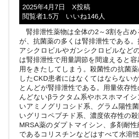
2025年4月7日 X投稿
閲覧者1.5万 いいね146人
腎排泄性薬物は全体の2～3割を占め
が、抗菌薬の多くは腎排泄性である。
アシクロビルやガンシクロビルなど
は腎排泄性で用量調節を間違えると容
用をきたしてしまう。殺菌性の抗菌薬
したCKD患者にはなくてはならない
とんどが腎排泄性である。用量依存性
んどないβラクタム系やホスホマイシ
いアミノグリコシド系、グラム陽性
いグリコペプチド系、濃度依存性の殺
MRSA薬のダプトマイシン、多剤耐性
であるコリスチンなどはすべて水溶性