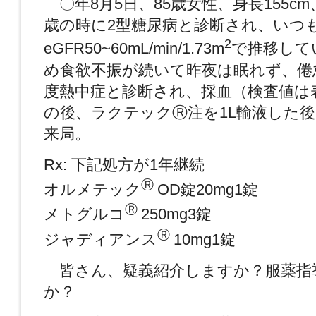
〇年8月5日、85歳女性、身長155cm、
歳の時に2型糖尿病と診断され、いつ
2
eGFR50~60mL/min/1.73m
で推移して
め食欲不振が続いて昨夜は眠れず、倦
度熱中症と診断され、採血（検査値は
の後、ラクテックⓇ注を1L輸液した
来局。
Rx: 下記処方が1年継続
Ⓡ
オルメテック
OD錠20mg1錠
Ⓡ
メトグルコ
250mg3錠
Ⓡ
ジャディアンス
10mg1錠
皆さん、疑義紹介しますか？服薬指
か？