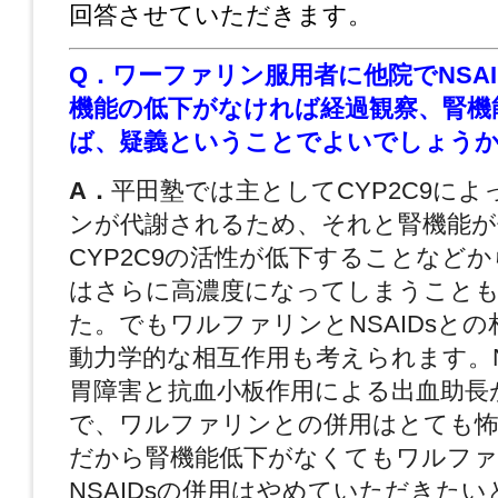
回答させていただきます。
Q．ワーファリン服用者に他院でNSAI
機能の低下がなければ経過観察、腎機
ば、疑義ということでよいでしょう
A．
平田塾では主としてCYP2C9に
ンが代謝されるため、それと腎機能が
CYP2C9の活性が低下することなど
はさらに高濃度になってしまうこと
た。でもワルファリンとNSAIDsと
動力学的な相互作用も考えられます。N
胃障害と抗血小板作用による出血助長
で、ワルファリンとの併用はとても
だから腎機能低下がなくてもワルファ
NSAIDsの併用はやめていただきた