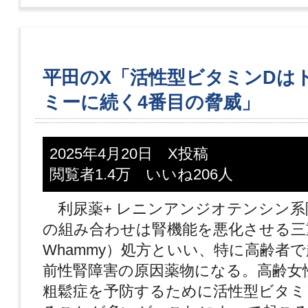
平田のX「活性型ビタミンDは
ミーに続く4番目の脅威」
2025年4月20日 X投稿
閲覧者1.4万 いいね206人
利尿薬+ レニンアンジオテンシン系阻害
の組み合わせは腎機能を悪化させる三重攻
Whammy）処方といい、特に高齢者
前性腎障害の原因薬物になる。高齢女
粗鬆症を予防するために活性型ビタミ