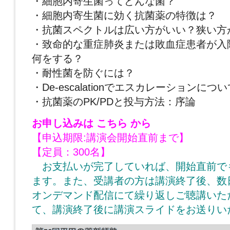
・細胞内寄生菌ってどんな菌？
・細胞内寄生菌に効く抗菌薬の特徴は？
・抗菌スペクトルは広い方がいい？狭い方
・致命的な重症肺炎または敗血症患者が入
何をする？
・耐性菌を防ぐには？
・De-escalationでエスカレーションについ
・抗菌薬のPK/PDと投与方法：序論
お申し込みは
こちら
から
【申込期限:講演会開始直前まで】
【定員：300名】
お支払いが完了していれば、開始直前で
ます。また、受講者の方は講演終了後、数
オンデマンド配信にて繰り返しご聴講いた
て、講演終了後に講演スライドをお送りい