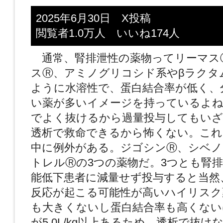
2025年6月30日 X投稿
閲覧者1.0万人 いいね174人
通常、腎排泄性の薬物ってリーマス
スⓇ、アミノグリコシド系やβラクタ
ように水溶性で、蛋白結合率が低く、
い薬が多いイメージを持っているよね
でよく抜けるから過量投与してもい
透析で救命できるから怖くない。これ
中に例外がある。ジゴシンⓇ、シベノ
トレルⓇの3つの薬物だ。3つとも腎
能低下患者に減量せず投与すると当然
反応が起こる可能性が高いハイリスク
も大きくないし蛋白結合率も高くない
が5.0L/kg以上あるため、透析で抜