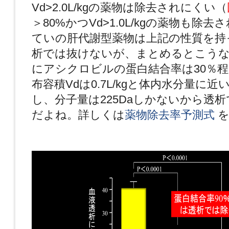
Vd>2.0L/kgの薬物は除去されにくい（
＞80%かつVd>1.0L/kgの薬物も除
ていの肝代謝型薬物は上記の性質を持
析では抜けないが、まとめるとこう
にアシクロビルの蛋白結合率は30％
布容積Vdは0.7L/kgと体内水分量に
し、分子量は225Daしかないから透
だよね。詳しくは
薬物除去率予測式