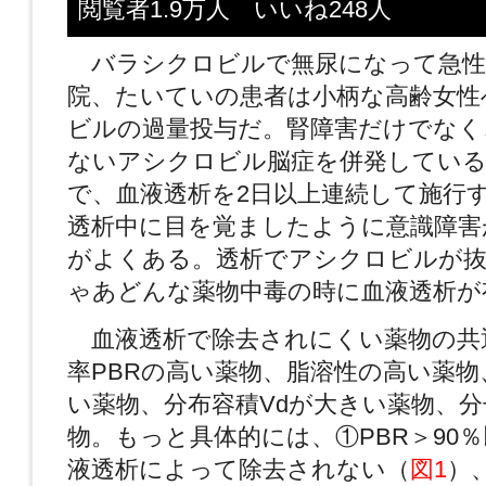
閲覧者1.9万人 いいね248人
バラシクロビルで無尿になって急性
院、たいていの患者は小柄な高齢女性
ビルの過量投与だ。腎障害だけでなく
ないアシクロビル脳症を併発してい
で、血液透析を2日以上連続して施行
透析中に目を覚ましたように意識障害
がよくある。透析でアシクロビルが
ゃあどんな薬物中毒の時に血液透析が
血液透析で除去されにくい薬物の共
率PBRの高い薬物、脂溶性の高い薬物
い薬物、分布容積Vdが大きい薬物、
物。もっと具体的には、①PBR＞90
液透析によって除去されない（
図1
）