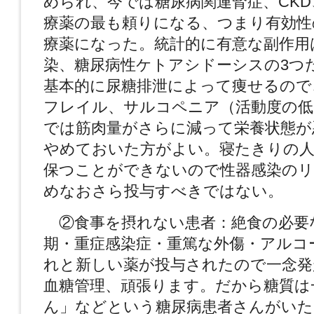
められ、今では糖尿病関連腎症、CKD
療薬の最も頼りになる、つまり有効性
療薬になった。統計的に有意な副作用
染、糖尿病性ケトアシドーシスの3つ
基本的に尿糖排泄によって痩せるので
フレイル、サルコペニア（活動度の低
では筋肉量がさらに減って栄養状態が
やめておいた方がよい。寝たきりの人
保つことができないので性器感染の
めなおさら投与すべきではない。
②食事を摂れない患者：絶食の必要
期・重症感染症・重篤な外傷・アルコ
れと新しい薬が投与されたので一念発
血糖管理、頑張ります。だから糖質は
ん」などという糖尿病患者さんがいた