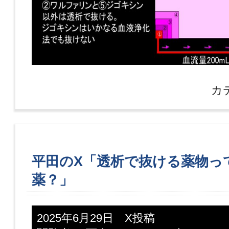
カ
平田のX「透析で抜ける薬物っ
薬？」
2025年6月29日 X投稿