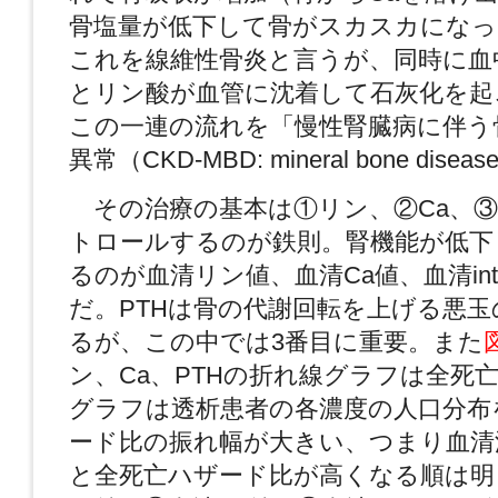
骨塩量が低下して骨がスカスカになっ
これを線維性骨炎と言うが、同時に血
とリン酸が血管に沈着して石灰化を起
この一連の流れを「慢性腎臓病に伴う
異常（CKD-MBD: mineral bone dis
その治療の基本は①リン、②Ca、③
トロールするのが鉄則。腎機能が低下
るのが血清リン値、血清Ca値、血清inta
だ。PTHは骨の代謝回転を上げる悪
るが、この中では3番目に重要。また
ン、Ca、PTHの折れ線グラフは全死
グラフは透析患者の各濃度の人口分布
ード比の振れ幅が大きい、つまり血清
と全死亡ハザード比が高くなる順は明