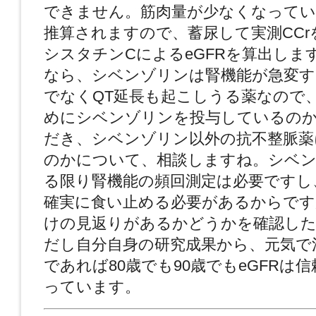
できません。
筋肉量が少なくなってい
推算されますので、
蓄尿して実測
CCr
シスタチン
C
による
eGFR
を
算出しま
なら、
シベンゾリンは腎機能が急変す
でなく
QT
延長も起
こしうる薬なので
めにシベンゾリンを投与しているの
だ
き、シベンゾリン以外の抗不整脈薬
のかについて、
相談しますね。
シベン
る限り腎機能の頻回測定は必要ですし
確実に食い止める必要があるからです
けの見返りがあるかどうかを確認し
だし自分自身の研究成果から、元気で
であれば
8
0
歳でも
90
歳でも
eGFR
は信
っています。