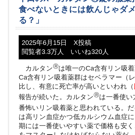
食べないときには飲んじゃダメ
る？」
2025年6月15日 X投稿
閲覧者3.3万人 いいね320人
Ⓡ
カルタン
は唯一のCa含有リン吸着薬
Ca含有リン吸着薬群はセベラマー（
比し、有意に死亡率が高いといわれ（
Ⓡ
報告が続いた。カルタン
は一番使い
番怖いリン吸着薬と思われている。だ
は高リン血症かつ低カルシウム血症に
期には一番使いやすい薬で価格も安く
をマスターしなければならない薬だ