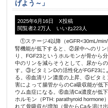
げよう～」
2025年6月16日 X投稿
閲覧者2.2万人 いいね223人
①ステージ4以降（eGFR<30mL/min/1
腎機能が低下すると、②尿中へのリン
り、FGF23というホルモンが骨から
中のリンを減らそうとして、尿からの
す。③ビタミンDの活性化がFGF23
る。④血清リン濃度の上昇、⑤ビタミ
害によって腸管からのCa吸収能が低
ウム血症になる。⑥血清Ca濃度が低
ホルモン（PTH: parathyroid horm
れて骨吸収が増加（骨からCaを溶け