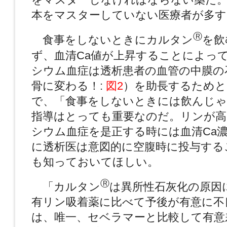
本をマスターしていない医療者が多す
Ⓡ
食事をしないときにカルタン
を飲
ず、血清Ca値が上昇することによっ
シウム血症は透析患者の血管の中膜の
骨に変わる！:
図2
）を助長するためと
で、「食事をしないときには飲んじゃ
指導はとっても重要なのだ。リンが高
シウム血症を是正する時には血清Ca
に透析医は意図的に空腹時に投与する
も知っておいてほしい。
Ⓡ
「カルタン
は異所性石灰化の原因
有リン吸着薬に比べて予後が有意に不
は、唯一、セベラマーと比較して有意