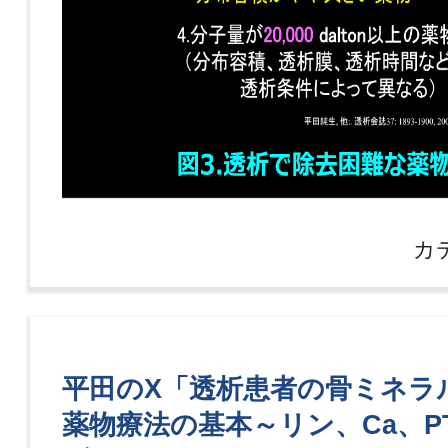
カ
平田のX「透析患者の骨ミネラ
薬物療法の基本～リン、Ca、P