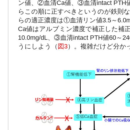
ン値、②血清Ca値、③血清intact P
らこの順に正すべきというのが鉄則
らの適正濃度は①血清リン値3.5～6.0m
Ca値はアルブミン濃度で補正した補正C
10.0mg/dL、③血清intact PTH値60～
うにしよう（
図3
）。複雑だけど分か