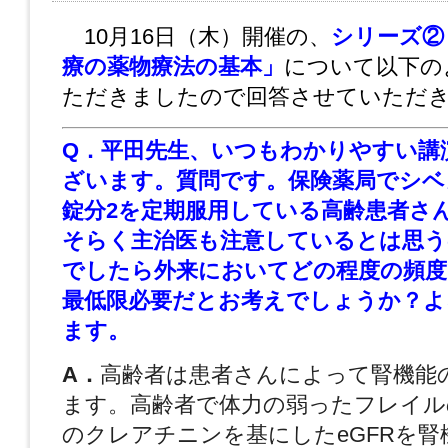
10月16日（木）開催の、
シリーズ②
療の薬物療法の基本」
について以下の
ただきましたので回答させていただ
Q．平田先生、いつもわかりやすい講
ざいます。
質問です。保険薬局でシベノ
錠分2を定期服用し
ている高齢患者さ
そらく主治医も注意しているとは思う
でしたら外来においてどの程度の頻度
最低限必
要だとお考えでしょうか？よ
ます。
A．
高齢者は患者さんによって腎機能
ます。
高齢者で体力の弱ったフレイル
のクレアチニンを基
にした
eGFR
を腎