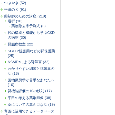
つぶやき (52)
平田のＸ (91)
薬剤師のための講座 (219)
透析 (10)
薬物除去率予測式 (5)
腎の構造と機能から学ぶCKD
の病態 (30)
腎臓病教室 (22)
SGLT2阻害薬などの腎保護薬
(25)
NSAIDsによる腎障害 (32)
わかりやすい細菌と抗菌薬の
話 (16)
薬物動態学が苦手なあなたへ
(10)
腎機能評価の10の鉄則 (17)
平田の考える薬剤師像 (38)
薬についての真面目な話 (19)
育薬に活用できるデータベース