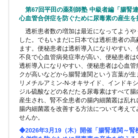
第67回平田の薬剤師塾 中級者編「腸腎
心血管
合併症を防ぐために尿毒素の産生を
透析患者数の増加は最近になってようや
した。で
もいまだに日本では透析患者の高
ます。便秘患者
は透析導入になりやすい、
不良で心血管病発症率
が高い、便秘患者は
透析導入になりやすい、便
秘患者は心血管
クが高いなどから腸腎連関という
言葉が生
リメチルアミン-N-オキサイド、
インドキ
ジル硫酸などの名だたる尿毒素はすべ
て腸
産生され、
腎不全患者の腸内細菌叢は乱れ
腸内細菌叢を改善
する方法について考えて
せんか。
◆2026年3月19（木）開催「腸腎連関～