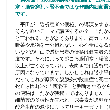
第66回平田の薬剤師塾
初級編は「透析
塞・腸管穿孔～腎不全ではなぜ腸内
細菌叢
です。
平田が「透析患者の便秘」の講演をする
そんな軽
いテーマで講演するの？」「たか
と言われること
がよくあります。高カリウ
野菜や果物を十分摂れ
ない、心不全になる
いなどの理由で透析患者の便
秘は健常者の
度です。
それによって起こる腸閉塞・腸管穿
以上が亡くな
っており、表向きでは透析患
原因になっています
。しかしこれは過小評
だってこれが原因で腹膜炎
や敗血症で死亡
死亡原因1位の「感染症」
と判断されるか
の便秘は「たかが便秘」
ではありません！
細菌叢の多様性が失われ、尿毒
素が過剰産
酸産生菌の減少によってリーキーガッ
ト（