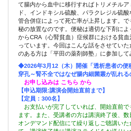
て腸内から血中に移行すればトリメチルア
ド、インドキシル硫酸、パラクレジル硫酸
管合併症によって死亡率が上昇します。
で
秘の放置なのです。便秘は適切な下剤によ
からCRA（心腎貧血）症候群における貧血
っています。今回はこんな話をさせていた
のある方は「平田の薬剤師塾」に参加して
◆2026年3月12（木）開催「透析患者の
穿孔～腎不全ではなぜ腸内細菌叢が乱れる
お申し込みは
こちら
から
【申込期限:講演会開始直前まで】
【定員：300名】
お支払いが完了していれば、開始直前で
ます。また、受講者の方は講演終了後、数
オンデマンド配信にて繰り返しご聴講いた