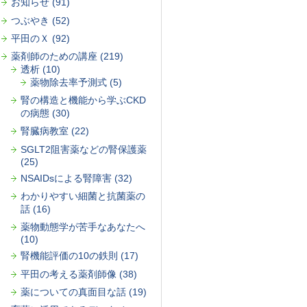
お知らせ (91)
つぶやき (52)
平田のＸ (92)
薬剤師のための講座 (219)
透析 (10)
薬物除去率予測式 (5)
腎の構造と機能から学ぶCKD
の病態 (30)
腎臓病教室 (22)
SGLT2阻害薬などの腎保護薬
(25)
NSAIDsによる腎障害 (32)
わかりやすい細菌と抗菌薬の
話 (16)
薬物動態学が苦手なあなたへ
(10)
腎機能評価の10の鉄則 (17)
平田の考える薬剤師像 (38)
薬についての真面目な話 (19)