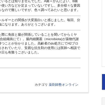
ているとは知りませんでした。A菌＝がんによい、B菌
い使い方などか定まっていないですし、多分様々な要因
うなので難しいですが、色々調べてみたいと思います。
レルギーとの関係が大変面白いと感じました。毎回、分
強になります。ありがとうございます。
た際に免疫と腸が関係していることを聞いてからミヤ
織病にて）。腸内細菌叢（microbiota)が薬物代謝
つことが分かりました。高齢者のdo処方にてH2ブロ
方されていたり、安易な抗生剤の使用には医師へ相談で
本日も有難うございました。
カテゴリ
薬剤師塾オンライン