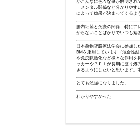
がこんなに色々な事が解明され
＝メンタル関係など分かりやす
によって効果が決まってくるよ
腸内細菌と免疫の関係、特にア
からないことばかりでいつも勉
日本薬物腎臓療法学会に参加し
BMを服用しています（混合性結合組
や免疫賦活化など様々な作用を持
ッカーやＰＰＩが長期に渡り処
きるようにしたいと思います。
とても勉強になりました。
わかりやすかった