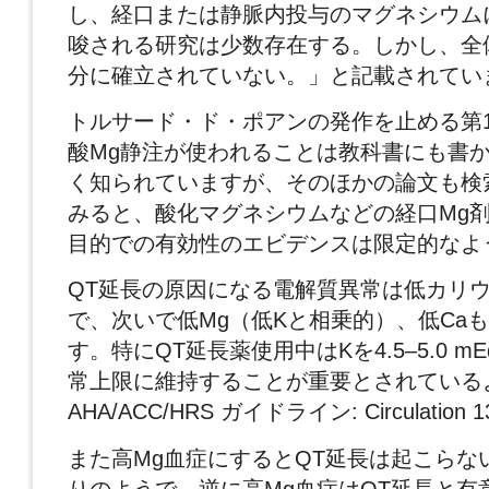
し、経口または静脈内投与のマグネシウム
唆される研究は少数存在する。しかし、全
分に確立されていない。」と記載されてい
トルサード・ド・ポアンの発作を止める第
酸Mg静注が使われることは教科書にも書
く知られていますが、そのほかの論文も検
みると、酸化マグネシウムなどの経口Mg剤
目的での有効性のエビデンスは限定的なよ
QT延長の原因になる電解質異常は低カリ
で、次いで低Mg（低Kと相乗的）、低Ca
す。特にQT延長薬使用中はKを4.5–5.0 mE
常上限に維持することが重要とされているよ
AHA/ACC/HRS ガイドライン: Circulation 1
また高Mg血症にするとQT延長は起こらな
りのようで、逆に高Mg血症はQT延長と有