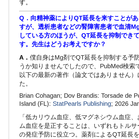
す。
Q．向精神薬によりQT延長を来すことが
す
が、透析患者などの腎障害患者で血清M
している
方のほうが、QT延長を抑制でき
す。
先生はどうお考えですか？
A．
僕自身はMg剤でQT延長を抑制する予
うか知りませんでしたので、PubMed検
以下の最新の著作（論文ではありません）
た。
Brian Cohagan; Dov Brandis: Torsade de Po
Island (FL):
StatPearls Publishing
; 2026 
「低カリウム血症、低マグネシウム血症、
ム血症を是正することは、いずれもトルサ
の発症予防に役立つ。薬剤によるQT延長