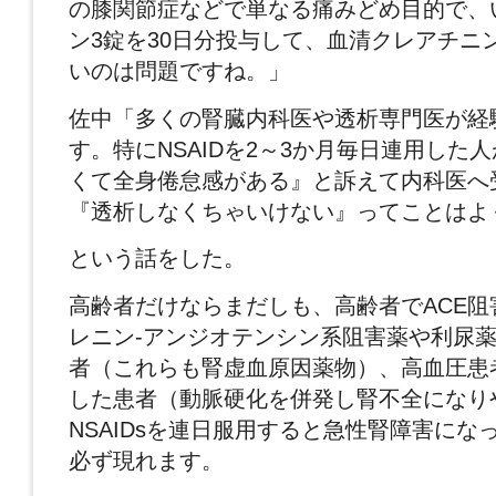
の膝関節症などで単なる痛みどめ目的で、
ン3錠を30日分投与して、血清クレアチニ
いのは問題ですね。」
佐中「多くの腎臓内科医や透析専門医が経
す。特にNSAIDを2～3か月毎日連用した
くて全身倦怠感がある』と訴えて内科医へ
『透析しなくちゃいけない』ってことはよ
という話をした。
高齢者だけならまだしも、高齢者でACE阻
レニン-アンジオテンシン系阻害薬や利尿
者（これらも腎虚血原因薬物）、高血圧患
した患者（動脈硬化を併発し腎不全になり
NSAIDsを連日服用すると急性腎障害にな
必ず現れます。