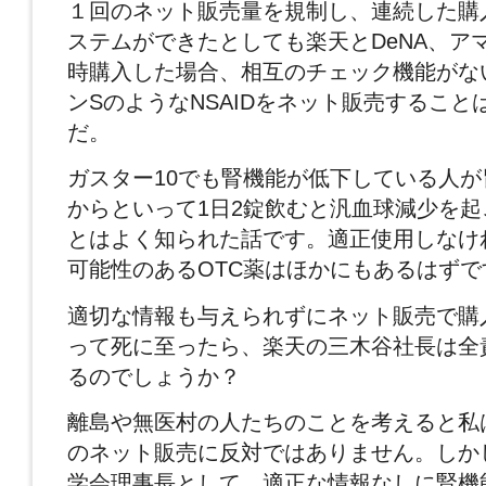
１回のネット販売量を規制し、連続した購
ステムができたとしても楽天とDeNA、ア
時購入した場合、相互のチェック機能がな
ンSのようなNSAIDをネット販売すること
だ。
ガスター10でも腎機能が低下している人
からといって1日2錠飲むと汎血球減少を
とはよく知られた話です。適正使用しなけ
可能性のあるOTC薬はほかにもあるはずで
適切な情報も与えられずにネット販売で購
って死に至ったら、楽天の三木谷社長は全
るのでしょうか？
離島や無医村の人たちのことを考えると私
のネット販売に反対ではありません。しか
学会理事長として、適正な情報なしに腎機