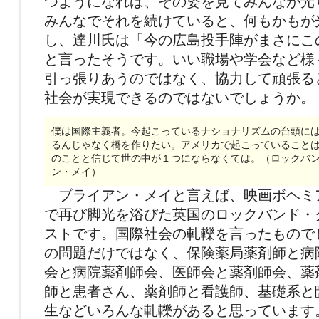
つようになれば、その姿を見てみんなが光
みんなでそれを続けていると、何もかもが
し、達川氏は「今の広島投手陣がまさにこ
と言ったそうです。いい職場や学会など様
引っ張りあうのではなく、協力して頑張る
社会が実現できるのではないでしょうか。
僕は国際主義者。今起こっているナショナリズムの台頭に
るんじゃなく橋を作りたい。アメリカで起こっていること
のことと信じて世の中が１つにならなくては。（ロックバン
ン・メイ）
ブライアン・メイと言えば、映画ボヘミ
で再び脚光を浴びた英国のロックバンド・
ストです。国際社会の軋轢を言ったもので
の問題だけではなく、保険薬局薬剤師と病
会と病院薬剤師会、医師会と薬剤師会、薬
師と患者さん、薬剤師と看護師、基礎系と
生などいろんな軋轢があると思っています