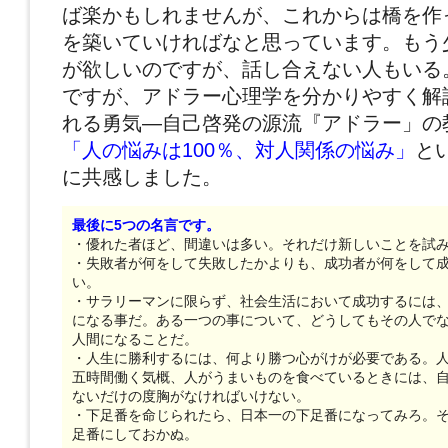
ば楽かもしれませんが、これからは橋を作
を築いていければなと思っています。もう
が欲しいのですが、話し合えない人もいる
ですが、アドラー心理学を分かりやすく解
れる勇気―自己啓発の源流『アドラー」の
「人の悩みは100％、対人関係の悩み」
と
に共感しました。
最後に5つの名言です。
・優れた者ほど、間違いは多い。それだけ新しいことを試
・失敗者が何をして失敗したかよりも、成功者が何をして
い。
・サラリーマンに限らず、社会生活において成功するには
になる事だ。ある一つの事について、どうしてもその人で
人間になることだ。
・人生に勝利するには、何より勝つ心がけが必要である。
五時間働く気概、人がうまいものを食べているときには、
ないだけの度胸がなければいけない。
・下足番を命じられたら、日本一の下足番になってみろ。
足番にしておかぬ。