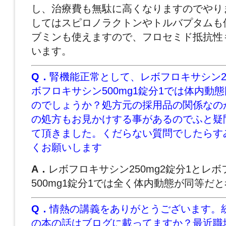
し、治療費も無駄に高くなりますのでやり
してはスピロノラクトンやトルバプタムも
ブミンも使えますので、フロセミド抵抗性
います。
Q．
腎機能正常として、レボフロキサシン25
ボフロキサシン500mg1錠分1では体内動
のでしょうか？処方元の採用品の関係なの
の処方もお見かけする事があるのでふと疑
て頂きました。くだらない質問でしたらす
くお願いします
A．
レボフロキサシン250mg2錠分1とレ
500mg1錠分1では全く体内動態が同等だ
Q．
情熱の講義をありがとうございます。
の本の話はブログに載ってますか？最近職