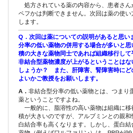
処方されている薬の内容から、患者さん
ペフかは判断できません。次回は薬の使い
します。
Q．次回は薬についての説明があると思い
分率の低い薬物の併用する場合が多いと思
積の大きな薬物同士であれば組織移行して
非結合型薬物濃度が上がるということはな
しょう
か？ また、肝障害、
腎障害時にど
よいかご教授をお願いします。
A．
非結合型分率の低い薬物とは、つまり
薬ということですよね。
一般的に、脂溶性の高い薬物は組織に移
積が大きいのですが、アルブミンとの親和
白結合率も高くなります。しかし、蛋白結
薬物（例えばワルファリン）は、PBRが9