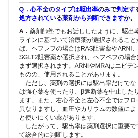
Q．心不全のタイプは駆出率のみで判定す
処方されている薬剤から判断できますか。
A．
薬剤師塾でもお話ししたように、駆出
ラインに基づいて治療薬が選択されること
ば、ヘフレフの場合はRAS阻害薬やARNI、
SGLT2阻害薬が選択され、ヘフペフの場合は
まず選択されます。ARNIやMRAはエビデ
ものの、使用されることがあります。
ただし、薬剤の選択には駆出率だけでな
は強心薬を使ったり、β遮断薬を中止した
ます。また、右心不全と左心不全ではフロ
異なりますし、血圧やカリウムの数値によ
と使いにくい薬があります。
したがって、駆出率は薬剤選択に重要で
て総合的に判断します。