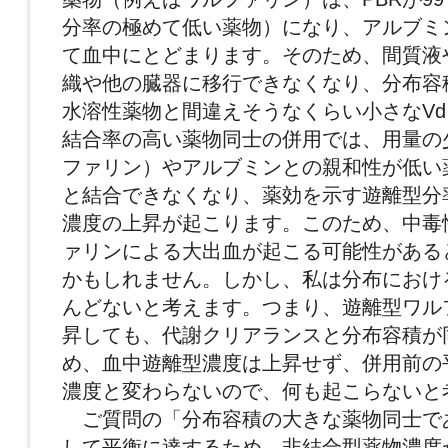
分率の極めて低い薬物）になり、アルブミ
て血中にとどまります。そのため、間質液
織や他の臓器に移行できなくなり、分布容積は0
水溶性薬物と間違えそうなくらい小さなV
結合率の高い薬物同士の併用では、用量の
ファリン）やアルブミンとの親和性が低い
と結合できなくなり、薬効を示す遊離型分
濃度の上昇が起こります。このため、中毒
ァリンによる大出血が起こる可能性がある
かもしれません。しかし、私は分布におけ
んどないと考えます。つまり、遊離型ワル
昇しても、代謝クリアランスと分布容積が
め、血中遊離型濃度は上昇せず、併用前の
濃度と変わらないので、何も起こらないと
ご質問の「分布容積の大きな薬物同士で
して平衡に達するため、非結合型薬物濃度