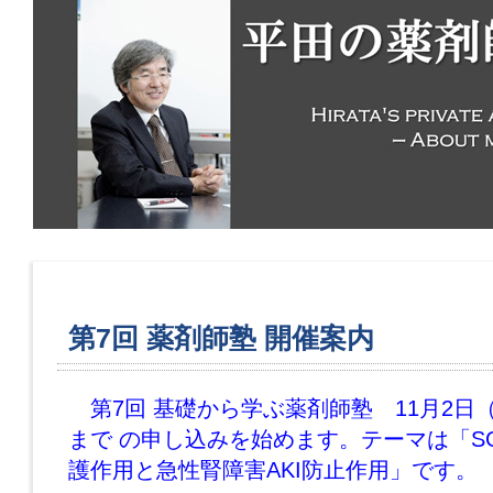
第7回 薬剤師塾 開催案内
第7回
基礎から学ぶ薬剤師塾 11
月2日（
まで の申し込みを始めます。テーマは「SG
護作用と急性腎障害AKI防止作用」です。