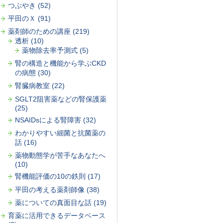
つぶやき (52)
平田のＸ (91)
薬剤師のための講座 (219)
透析 (10)
薬物除去率予測式 (5)
腎の構造と機能から学ぶCKD
の病態 (30)
腎臓病教室 (22)
SGLT2阻害薬などの腎保護薬
(25)
NSAIDsによる腎障害 (32)
わかりやすい細菌と抗菌薬の
話 (16)
薬物動態学が苦手なあなたへ
(10)
腎機能評価の10の鉄則 (17)
平田の考える薬剤師像 (38)
薬についての真面目な話 (19)
育薬に活用できるデータベース