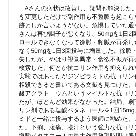
Aさんの病状は改善し、疑問も解決した
を変更しただけで副作用も不整脈も起こら
跡としか言いようがない。危惧していた通
さんは再び調子が悪くなり、50mgを1日2
ロールできなくなって徐脈・頻脈が再発し
なく50mgを1日3回投与に増量した。徐脈
失したが、やはり視覚異常・食欲不振が再
検索した。何とか抗コリン作用を抑えられ
実験ではあったがジソピラミドの抗コリン
相殺できると書いてある文献を見つけた。
酸アクラトニウムというマイルドな抗コリ
たが、ほとんど効果がなかった。結局、劇
リン剤である塩酸ベタネコールを1回15mg
ミドと一緒に投与するよう医師に勧めた。
た。下痢、腹痛、寝汗という強力な抗コリ
塩酸ベタネコールの最大作用発現時間は服