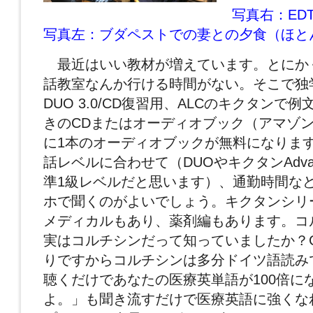
写真右：ED
写真左：ブダペストでの妻との夕食（ほと
最近はいい教材が増えています。とにか
話教室なんか行ける時間がない。そこで独
DUO 3.0/CD復習用、ALCのキクタンで
きのCDまたはオーディオブック（アマゾ
に1本のオーディオブックが無料になりま
話レベルに合わせて（DUOやキクタンAdva
準1級レベルだと思います）、通勤時間な
ホで聞くのがよいでしょう。キクタンシリ
メディカルもあり、薬剤編もあります。コ
実はコルチシンだって知っていましたか？Colc
りですからコルチシンは多分ドイツ語読み
聴くだけであなたの医療英単語が100倍に
よ。」も聞き流すだけで医療英語に強くな