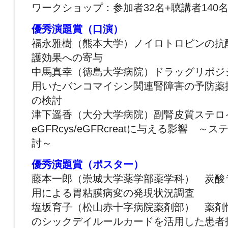
ワークショップ：参加者32名+聴講者140
優秀演題賞（口演）
福永雅樹（熊本大学）ノイロトロピンの抗
護効果への寄与
中馬真幸（徳島大学病院）ドラッグリポジ
用いたバンコマイシン関連腎障害の予防薬
の検討
津下遥香（大分大学病院）副腎皮質ステロ
eGFRcys/eGFRcreatに与える影響 
討～
優秀演題賞（ポスター）
藤本一郎（崇城大学薬学部薬学科） 炭酸
用による胃粘膜病変の発現状況調査
塩坂育子（松山赤十字病院薬剤部） 薬剤性
のシックデイルールカードを活用した患者