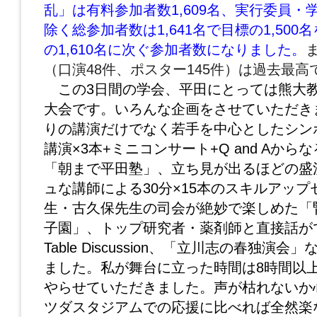
乱」は有料参加者数1,609名、実行委員・
除く総参加者数は1,641名で目標の1,50
の1,610名に次ぐ参加者数になりました。
（口演48件、ポスター145件）は過去最高
この3日間の学会、平田にとっては熊大
大会です。いろんな企画をさせていただき
りの講演だけでなく若手を中心としたシン
講演×3本+ミニコンサート+Q and Aからな
「朝まで平田塾」、立ち見が出るほどの盛
ュな講師による30分×15本のスキルアッ
生・古久保先生の司会が絶妙で楽しめた「
子園」、トップ研究者・薬剤師と直接話がで
Table Discussion、「立川志の春独演
ました。私が舞台に立った時間は8時間以
やらせていただきました。声が枯れないか
ツダスタジアムでの応援に比べれば全然楽