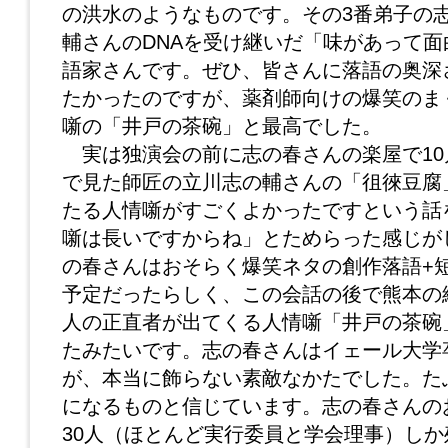
の洪水のようなものです。その3番弟子の
輔さんのDNAを受け継いだ「味があって
語家さんです。ぜひ、皆さんに落語の奥深
たかったのですが、薬剤師向けの爆笑のま
噺の「井戸の茶碗」と最高でした。
実は独演会の前に志の春さんの楽屋で10
で見た師匠の立川志の輔さんの「徂徠豆腐
たる人情噺がすごくよかったですという話
噺は長いですからね」とためらった感じが
の春さんはおそらく爆笑ネタの創作落語+
予定だったらしく、この会話の後で熊本の
人の正直者が出てくる人情噺「井戸の茶碗
たみたいです。志の春さんはイェール大学
が、本当に飾らない素敵なかたでした。た
になるものと信じています。志の春さんの
30人（ほとんど実行委員と学会理事）し