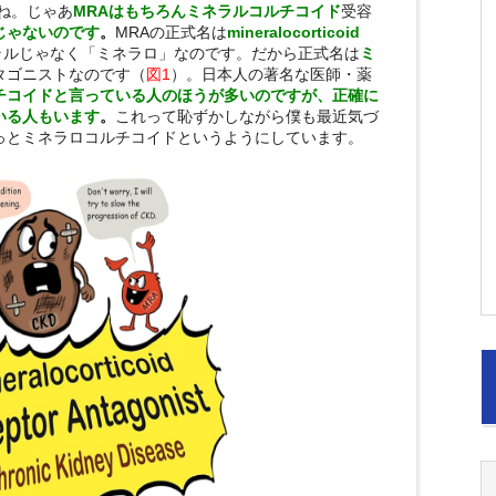
ね。じゃあ
MRAはもちろんミネラルコルチコイド
受容
じゃないのです
。
MRAの正式名は
mineralocorticoid
tです。ミネラルじゃなく「ミネラロ」なのです。だから正式名は
ミ
タゴニストなのです（
図1
）。日本人の著名な医師・薬
チコイドと言っている人のほうが多いのですが、正確に
いる人もいます
。
これって恥ずかしながら僕も最近気づ
っとミネラロコルチコイドというようにしています。