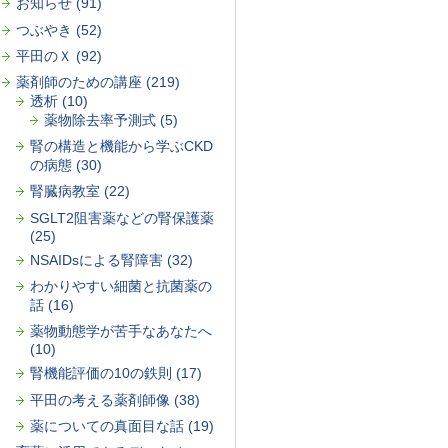
お知らせ (91)
つぶやき (52)
平田のＸ (92)
薬剤師のための講座 (219)
透析 (10)
薬物除去率予測式 (5)
腎の構造と機能から学ぶCKD
の病態 (30)
腎臓病教室 (22)
SGLT2阻害薬などの腎保護薬
(25)
NSAIDsによる腎障害 (32)
わかりやすい細菌と抗菌薬の
話 (16)
薬物動態学が苦手なあなたへ
(10)
腎機能評価の10の鉄則 (17)
平田の考える薬剤師像 (38)
薬についての真面目な話 (19)