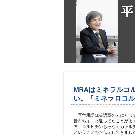
MRAはミネラルコ
い。「ミネラロコ
医学用語は英語圏の人にとって
音がちょっと違ってたことがよ
ア、コルヒチンじゃなく
カ
ァル
ということをお伝えしてきまし