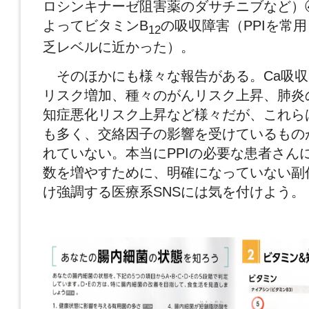
ロシンキナーゼ阻害薬のダサチニブなど）④
よってビタミンB
の吸収障害（PPIを常
12
乏レベルに近かった）。
そのほかにも様々な報告がある。Ca吸収
リスク増加、種々のがんリスク上昇、肺炎
知症悪化リスク上昇など様々だが、これら
も多く、交絡因子の影響を受けているもの
れていない。本当にPPIの必要な患者さん
数を増やすために、明確になっていない副
け強調する医療系SNSには気を付けよう。