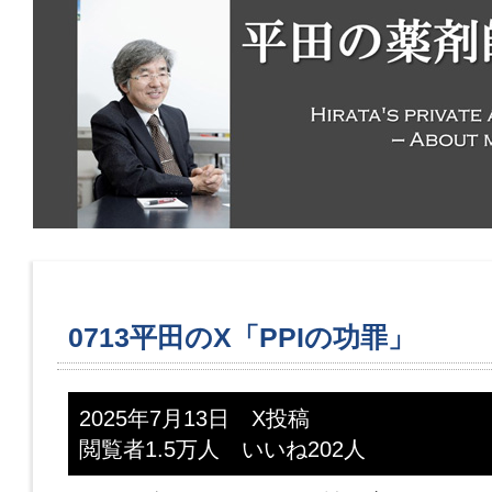
0713平田のX「PPIの功罪」
2025年7月13日 X投稿
閲覧者1.5万人 いいね202人