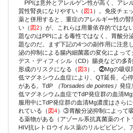
PPIは意外とアレルゲン性が高く、アレ
質性腎炎になりやすい（
図1
）。免疫チェ
薬と併用すると、重症のアレルギー性の腎
い（
図2
）が、これらは用量依存的ではな
題なのはPPIによる毒性ではなく、胃酸分
題なのだ。まず下記の4つの副作用に注意
泌の抑制による腸内細菌叢の変化によって
デス・ディフィシル（CD）腸炎などの多
形成のリスクになる（
図3
）、
②
Mgの吸収
低マグネシウム血症により、QT延長、心
がある。TdP
（Torsades de pointes）
発症
低マグネシウム血症でTdP発症群の血清Mg
服用中にTdP発症群の血清Mg濃度はさら
れている（
図4
）③胃酸分泌抑制によって
る薬物がある（アゾール系抗真菌薬のイト
HIV抗レトロウイルス薬のリルビビビン、