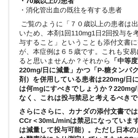
・70歳以上の患者
・消化管出血の既往を有する患者
ご覧のように「７０歳以上の患者は出
いため、本剤1回110mg1日2回投与
与すること」ということも添付文書に
が、本症例は６５歳です。これも安易
ると思いませんか？それから
「中等度
220mg/日に減量」かつ「P-糖タン
剤）を併用している患者は220mg/日
は何mgにすべきでしょうか？220mg
なく、これは投与禁忌と考えるべきで
さらにさらに、カナダの添付文書では
CCr＜30mL/minは禁忌になってい
は減量して投与可能）。ただし日本の