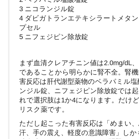
3 ニコランジル錠
4 ダビガトランエテキシラートメタ
プセル
5 ニフェジピン除放錠
まず血清クレアチニン値は2.0mg/dL、BU
であることから明らかに腎不全。腎機
害反応は肝代謝型薬物のベラパミル塩
ンジル錠、ニフェジピン除放錠では起
れで選択肢は1か4になります。だけ
リスク薬です。
ただし起こった有害反応は「めまい、
汗、手の震え、軽度の意識障害」しか