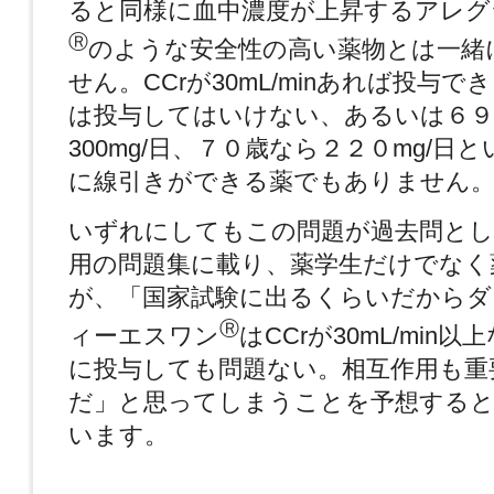
ると同様に血中濃度が上昇するアレグ
Ⓡ
のような安全性の高い薬物とは一緒
せん。CCrが30mL/minあれば投与できる
は投与してはいけない、あるいは６９
300mg/日、７０歳なら２２０mg/日
に線引きができる薬でもありません
いずれにしてもこの問題が過去問とし
用の問題集に載り、薬学生だけでなく
が、「国家試験に出るくらいだからダ
Ⓡ
ィーエスワン
はCCrが30mL/min
に投与しても問題ない。相互作用も重
だ」と思ってしまうことを予想する
います。