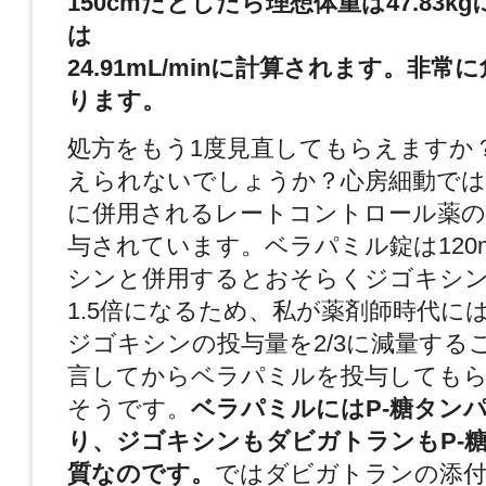
150cmだとしたら理想体重は47.83k
は
24.91mL/min
に計算されます。非常に
ります。
処方をもう1度見直してもらえますか
えられないでしょうか？心房細動では
に併用されるレートコントロール薬
与されています。ベラパミル錠は120m
シンと併用するとおそらくジゴキシ
1.5倍になるため、私が薬剤師時代に
ジゴキシンの投与量を2/3に減量する
言してからベラパミルを投与しても
そうです。
ベラパミルにはP-糖タン
り、ジゴキシンもダビガトランもP-
質なのです。
ではダビガトランの添付