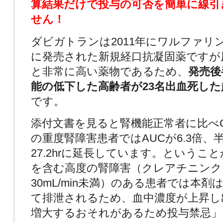
算結果だけで投与の可否を簡単に線引
せん！
ダビガトランは2011年にワルファリン
に発売された新規経口抗凝固薬ですが
と非常に高い薬物であるため、
発売後
能の低下した高齢者が23名出血死し
です。
添付文書を見ると腎機能正常者に比べCCr<
の重度腎障害患者ではAUCが6.3倍、半減
27.2hrに延長しています。というこ
を含む高度の腎障害（クレアチニンク
30mL/min未満）のある患者では本
て排泄されるため、血中濃度が上昇し
増大するおそれがあるため投与禁忌」