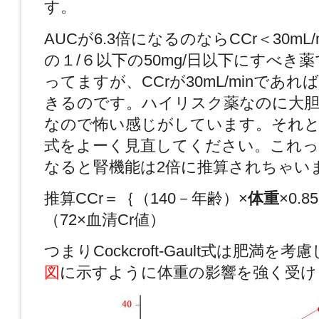
す。
AUCが6.3倍になるのならCCr＜30mL
の１/６以下の50mg/日以下にすべき
ってますが、CCrが30mL/minであれば
きるのです。ハイリスク薬なのに大胆
なので怖い感じがしています。それとCockc
式をよーく見直してください。これっ
なると腎機能は2倍に推算されちゃい
推算CCr＝｛（140－年齢）×
体重
×0.
（72×血清Cr値）
つまりCockcroft-Gault式は肥満を
図
に示すように体重の影響を強く受け