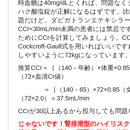
時血糖は40mg/dLとくれば、問題な
ハク酸塩錠が正解になるはずです。比
題だけど、ダビガトランエテキシラ
CCr<30mL/min未満の患者には禁忌
ためにCCrを計算してみましょう。C
Cockcroft-Gault式を用いればいい
しやすいように72kgになっています
推算CCr＝｛（140－年齢）×体重×0.8
（72×血清Cr値）
＝｛（140－65）×72×0.85（
（72×2.0）＝37.5mL/min
CCrが30以上あるから投与しても問
じゃないです！腎排泄型のハイリスク