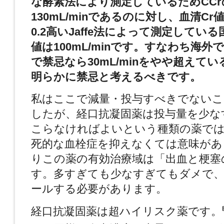
な酵素法により測定しているためCCr
130mL/min
であるのに対し、
血清Cr
0.2高いJaffe法によって測定している
値は100mL/minです。すなわち海外でCC
で禁忌なら
30mL/min
をやや超えてい
明らかに禁忌と考えるべきです。
私はここで減量・投与すべきでないこ
したが、経口抗凝固薬は投与量を少な
こらなければよいという種類の薬で
死的な血栓症を抑えなくては意味があ
りこの薬の有効治療域は「出血と梗塞
す。多すぎても少なすぎてもダメで
ールする必要があります。
経口抗凝固薬は超ハイリスク薬です。