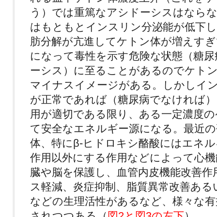
う）では重篤なアシドーシスはならな
はもともとインスリン分泌能が低下し
肪分解が亢進してケトン体が増えすぎ
になって毒性を示す危険な状態（糖尿
ーシス）に至ることがあるのでケトン
マイナスイメージがある。しかしイ
が正常であれば（糖尿病でなければ）
用が適切である限り、ある一定濃度の
て安全なエネルギー源になる。最近の
体、特にβ-ヒドロキシ酪酸にはエネ
作用以外にする作用などによって心機
臓や脳を保護し、血管内皮機能改善作
ス軽減、炎症抑制、脂質異常改善ある
などの生理活性があるなど、様々な有
されつつある（
図2と図3の左下
）。