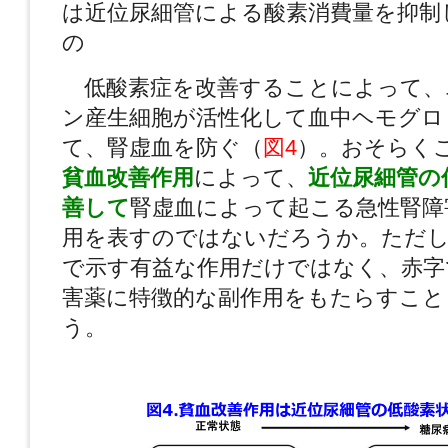
は近位尿細管による酸素消費量を抑制
の
低酸素症を改善することによって、
ン産生細胞が活性化して血中ヘモグロ
て、腎虚血を防ぐ（
図4
）。おそらく
貧血改善作用
によって、
近位尿細管の
善して
腎虚血によって起こる急性腎障
用を表すのではないだろうか。ただ
で示す有益な作用だけではなく、赤字で
害薬に特徴的な副作用をもたらすこと
う。