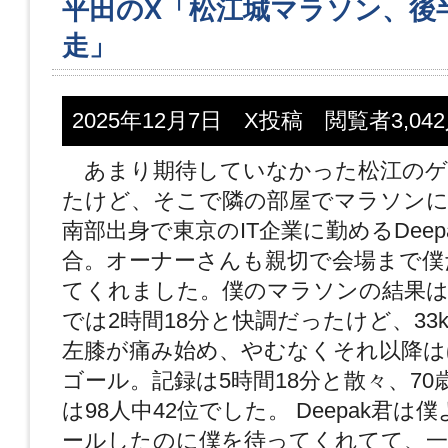
平田のX「松江城マラソン、後
走」
2025年12月7日 X投稿 閲覧者3,04
あまり期待していなかった松江のゲ
たけど、そこで隣の部屋でマラソン
南部出身で東京のIT企業に勤めるDeep
合。オーナーさんも親切で会場まで僕
てくれました。僕のマラソンの結果は
では2時間18分と快調だったけど、33
左膝が痛み始め、やむなくそれ以降は
ゴール。記録は5時間18分と散々、70
は98人中42位でした。 Deepak君は
ールしたのに僕を待ってくれてて、一