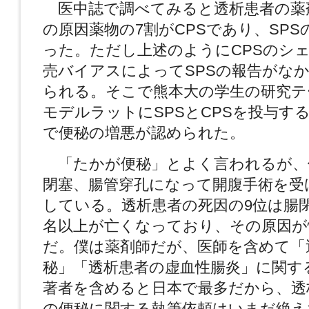
医中誌で調べてみると透析患者の薬
の原因薬物の7割がCPSであり、SP
った。ただし上述のようにCPSのシ
売バイアスによってSPSの報告がな
られる。そこで熊本大の学生の研究テ
モデルラットにSPSとCPSを投与する
で便秘の増悪が認められた。
「たかが便秘」とよく言われるが、
閉塞、腸管穿孔になって開腹手術を受
している。透析患者の死因の9位は腸閉
名以上が亡くなっており、その原因が
だ。僕は薬剤師だが、医師を含めて「
秘」「透析患者の虚血性腸炎」に関す
著者を含めると日本で最多だから、透
の便秘に関する執筆依頼はいまだ絶え