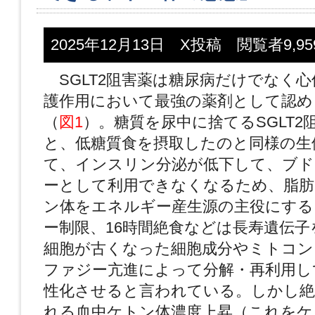
2025年12月13日 X投稿 閲覧者9,95
SGLT2阻害薬は糖尿病だけでなく心
護作用において最強の薬剤として認め
（
図1
）。糖質を尿中に捨てるSGLT2
と、低糖質食を摂取したのと同様の生
て、インスリン分泌が低下して、ブド
ーとして利用できなくなるため、脂肪
ン体をエネルギー産生源の主役にする
ー制限、16時間絶食などは長寿遺伝子
細胞が古くなった細胞成分やミトコン
ファジー亢進によって分解・再利用し
性化させると言われている。しかし絶
れる血中ケトン体濃度上昇（これをケ