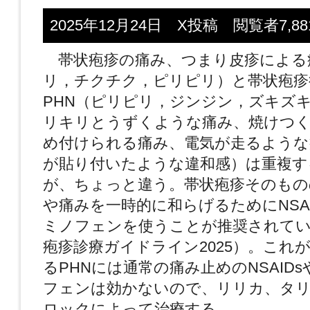
2025年12月24日 X投稿 閲覧者7,88
帯状疱疹の痛み、つまり皮疹による
リ，チクチク，ピリピリ）と帯状疱疹
PHN（ピリピリ，ジンジン，ズキズ
リキリとうずくような痛み、焼けつ
め付けられる痛み、電気が走るような
が貼り付いたような違和感）は重複す
が、ちょっと違う。帯状疱疹そのもの
や痛みを一時的に和らげるためにNSA
ミノフェンを使うことが推奨されて
疱疹診療ガイドライン2025）。これ
るPHNには通常の痛み止めのNSAID
フェンは効かないので、リリカ、タ
ロックによって治療する。