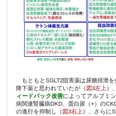
もともとSGLT2阻害薬は尿糖排泄
降下薬と思われていたが（
図3左上
）
ィードバック改善
によってアルブミン
病関連腎臓病DKD、蛋白尿（+）のCK
の進行を抑制し（
図3右上
）、さらにS