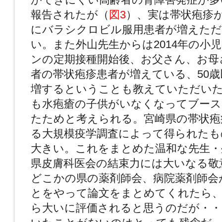
報告されたが（
図3
）、実は帯状疱疹
にバラシクロビル服用患者が増えた
い。また外山先生からは2014年の小
ンの定期接種開始後、お父さん、お母
者の帯状疱疹患者が増えている、50
増するということも教えていただい
も水疱瘡の子供がいなくなってブー
たためと考えられる。宮崎県の帯状疱
る大規模疫学調査によって得られたも
大きい。これをまとめた温和な先生・
県皮膚科医会の結束力には大いなる敬
どこかの県の薬剤師会、病院薬剤師会
とをやって論文をまとめてくれたら、
ら大いに評価されると思うのだが・・