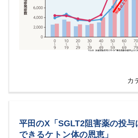
カ
平田のX「SGLT2阻害薬の投
できるケトン体の恩恵」