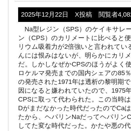
2025年12月22日 X投稿 閲覧者4,08
Na型レジン（SPS）のケイキサレー
ン（CPS）のカリメートに比べると
リウム吸着力が2倍強いと言われてい
んには恨みはないが、明らかにカリ
だ。しかしなぜかCPSのほうがよく
ロケルマ発売までの国内シェアの85％が
の発売された1971年は透析の黎明期で
因になると嫌われていたので、1975
CPSに取って代わられた。この当時
Dがまだなかった時代だったのでCa
たから、ヘパリンNaだってヘパリン
してた変な時代だった。かたや悪の代