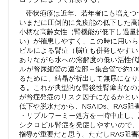
帯状疱疹は近年、若年者にも増えつ
いまだに圧倒的に免疫能の低下した高
小柄な高齢女性（腎機能が低下し過量
い）が罹患しやすく、この時に用い
ビルによる腎症（脳症も併発しやすい
ありながら水への溶解度の低い活性代
ルが腎尿細管の遠位部～集合管で約10
るために、結晶が析出して無尿になり
る。これが典型的な腎後性腎障害なの
が腎症発症のリスク因子になるかとい
低下や脱水だから、NSAIDs、RAS
トリプルワーミー処方を一時中止し、
シクロビル腎症を発症しやすいので、
指導が重要だと思う。ただしRAS阻