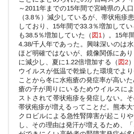
～2011年までの15年間で宮崎県の人
（3.8％）減少しているが、帯状疱疹
しており、15年間で33.3％増加して
も38.5％増加していた（
図1
）。15年
4.38/千人年であった。興味深いのは
ほど明確ではないが、鏡像関係にあり
に減少し、夏に1.22倍増加する（
図2
ウイルスが低温で乾燥した環境でより
ことから冬に水疱瘡の発症率が高いた
瘡の子が周りにいるためウイルスに
ストされて帯状疱疹を発症しない。そ
帯状疱疹が増えるってことだ。熊本大
クロビルによる急性腎障害が起こりや
し、その理由は発汗が増えるため、「
ができにくい高齢者の腎障害発症が多