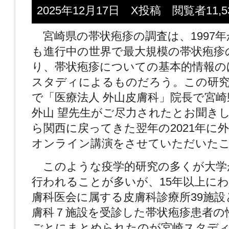
2025年12月17日 X投稿 閲覧者11,5
宮崎県の帯状疱疹の調査は、1997
も進行中の世界で最大規模の帯状疱疹
り、帯状疱疹についての基本的情報の
スタディによるものだろう。この研究
で「医療法人 外山皮膚科」院長で宮
外山 望先生がご尽力されたとお聞き
ら関西に戻ってきた翌年の2021年に
オンライン講演をさせていただいた
このような疫学的研究の多くが大学
行われることが多いが、15年以上に
膚科医会に属する皮膚科診療所39施設
膚科７施設を受診した帯状疱疹患者の
ごとにまとめられたのが宮崎スタディで