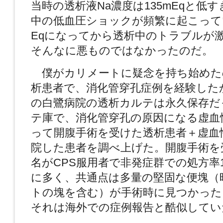
当時の透析液Na濃度は135mEqと低
中の低血圧ショックが頻繁に起こってい
Eqになってから透析中のトラブルが激
そんなに悪ものではなかったのだ。
僕がカリメートに疑念を持ち始めたの
析患者で、消化管穿孔症例を経験した
の白鷺病院の透析カルテは永久保存だ
テ庫で、消化管穿孔の原因になる虚血
って開腹手術を受けた透析患者＋虚血
院した患者を調べ上げた。開腹手術を受
名がCPS服用者で非発症群での処方率
に多く、共通点は多量の堅固な便塊（
トの塊を含む）が手術時に見つかった
それは海外での症例報告と酷似してい