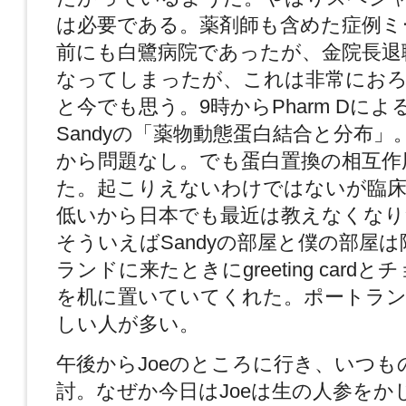
は必要である。薬剤師も含めた症例ミ
前にも白鷺病院であったが、金院長退
なってしまったが、これは非常にお
と今でも思う。9時からPharm Dに
Sandyの「薬物動態蛋白結合と分布
から問題なし。でも蛋白置換の相互作
た。起こりえないわけではないが臨床
低いから日本でも最近は教えなくなり
そういえばSandyの部屋と僕の部屋
ランドに来たときにgreeting card
を机に置いていてくれた。ポートラン
しい人が多い。
午後からJoeのところに行き、いつも
討。なぜか今日はJoeは生の人参をか