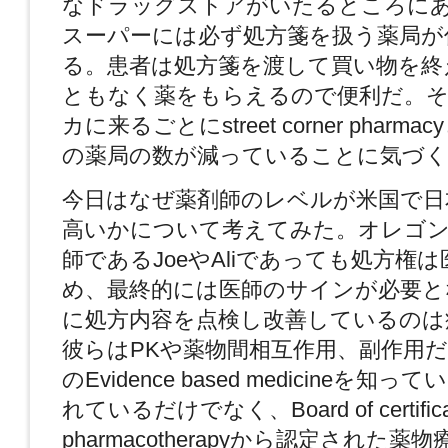
なドラッグストアがいたるところに
スーパーには必ず処方箋を扱う薬局が
る。患者は処方箋を渡して買い物を終
ともなく薬をもらえるので便利だ。
カに来るごとにstreet corner phar
の薬局の数が減っていることに気づく
今日はなぜ薬剤師のレベルが米国で日
高いかについて考えてみた。オレゴン
師であるJoeやAliであっても処方権
め、最終的には医師のサインが必要と
に処方内容を点検し改善しているのは
彼らはPKや薬物間相互作用、副作用
のEvidence based medicineを
れているだけでなく、Board of certificat
pharmacotherapyから認定された