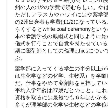
ＯＳＵの学生の８～9割がオレゴン出
州の人の1/2の学費で済むらしい。や
ただしアラスカやハワイにはや薬学
の2州出身者も学費は1/2になってい
らくするとwhite coat ceremony
本の看護学校の戴帽式と同じように始
儀式を行うことで自覚を持たせている
期に薬剤師としての倫理ethicsにつ
ぶ。
薬学部に入ってくる学生の半分以上が
は生化学などの化学、生物系）を卒業
だ。仕事をやめて薬剤師を目指してい
平均入学年齢は27歳だとのこと。これから
資格を取るには最短でも６年はかかる
多くが理学部の化学や生物などの学位