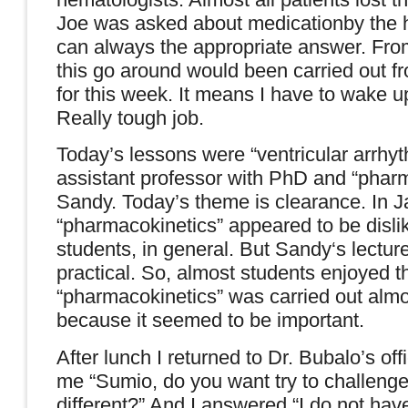
Joe was asked about medicationby the 
can always the appropriate answer. From
this go around would been carried out 
for this week. It means I have to wake 
Really tough job.
Today’s lessons were “ventricular arrhyt
assistant professor with PhD and “phar
Sandy
. Today’s theme is clearance. In
J
“pharmacokinetics” appeared to be disli
students, in general. But
Sandy
‘s lectur
practical. So, almost students enjoyed t
“pharmacokinetics” was carried out almo
because it seemed to be important.
After lunch I returned to Dr. Bubalo’s off
me “Sumio, do you want try to challeng
different?” And I answered “I do not ha