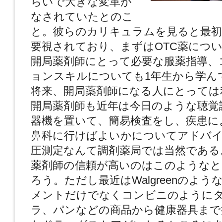
らいで大きな変革が
なされていたとのこ
と。彼らのカリキュラムを見ると最初
要視されており、まずはOTC薬につ
開局薬剤師にとって必要な服薬指導、
ョンスキルについても1年生から学ん
将来、開局薬剤師になる人にとっては
開局薬剤師も近年は今日のような聴覚
器機を置いて、簡易検査をし、疾患に
鼻科に行けばよいかについてアドバ
圧測定なんて調剤薬局では当然である
薬剤師の信頼が高いのはこのような
ろう。ただし最近はWalgreenのよう
メントだけでなくコンビニのように
ラ、パンなどの商品から健康器具まで