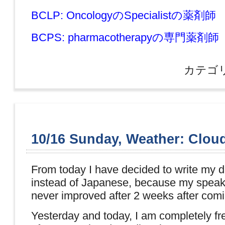
BCLP: OncologyのSpecialistの薬剤師
BCPS: pharmacotherapyの専門薬剤師
カテゴ
10/16 Sunday, Weather: Clou
From today I have decided to write my di
instead of Japanese, because my speaki
never improved after 2 weeks after com
Yesterday and today, I am completely fr