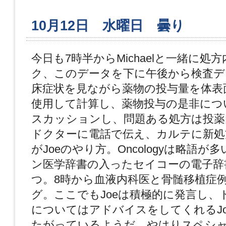
10月12日 水曜日 曇り
今日も7時半からMichaelと一緒に処
ク、このデータを下に午後から検査デ
床症状を見ながら薬物の投与量を体表
使用して計算し、薬物投与の是非につ
スカッションし、問題ある処方は投薬
ドクターに電話で伝え、カルテに新処
がJoeのやり方。Oncologyは略語
ン医学辞書の入ったセイコーの電子辞
つ。8時から血液内科医と骨髄移植症
グ。ここでもJoeは積極的に発言し、
についてはアドバイスをしてくれるJ
たがっているようだ。やはりスペシ